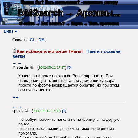
Нашли баг? Есть пожелания? - напишите автору
DMSearch
→ Архивы...
О сайте
→ Как искать?
→ Карта
→ Текс. протокол
Вниз
Скачать:
CL
|
DM
;
Как избежать мигание TPanel
Найти похожие
ветки
←
→
MisterBin © (
)
2002-05-12 17:17
[0]
У меня на форме несколько Panel опр. цвета. При
наведении цвет меняется, а при движении курсора
просто по форме возвращается обратно, но при этом
они очень мигают.
←
→
lipskiy © (
)
2002-05-12 17:39
[1]
Попробуй положить панели не на форму, а на другую
панель.
Не знаю, какая разница - но мне такое извращение
помогало.
Или используй не TPanel, а TShape, правда он не