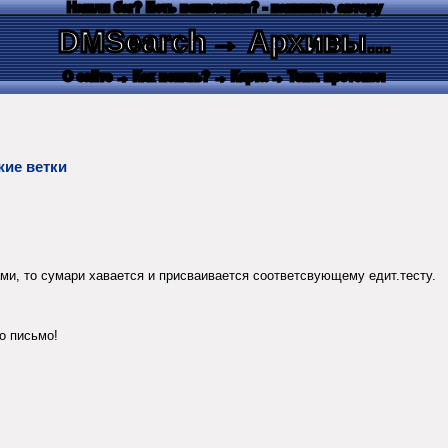
Нашли баг? Есть пожелания? - напишите автору
DMSearch
→ Архивы...
О сайте
→ Как искать?
→ Карта
→ Текс. протокол
жие ветки
ми, то сумари хавается и присваивается соответсвующему едит.тесту.
о письмо!