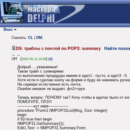
Вниз
Скачать:
CL
|
DM
;
D5: траблы с почтой по POP3: summary
Найти похо
←
→
UH (
)
2002-05-11 14:58
[0]
Добрый..., уважаемые!
Таком трабл с суммарями:
по выполнению процедуры имеем в едит1 - пусто, в едит3 - 0.
Хотя если я сделаю кнопу на форме и буду ее нажимать ручка
На сервере естественно есть почта.
Ошибок никаких не выдает, фл2=труе.
Теперь вопрос: ПОЧЕМУ так? Хочу чтобы в едитах было от ког
ПОМОГИТЕ, ПЛЗ!!!
--------------кут нере-----------------
procedure TForm1.NMPOP31List(Msg, Size: Integer);
begin
if fl2=true then begin
NMPOP31.GetSummary(1);
Edit1.Text := NMPOP31.Summary.From;