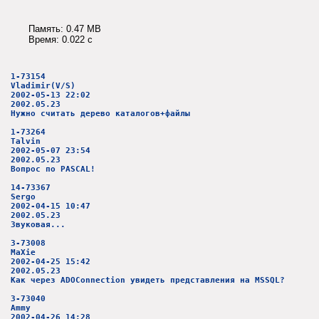
Память: 0.47 MB
Время: 0.022 c
1-73154
Vladimir(V/S)
2002-05-13 22:02
2002.05.23
Нужно считать дерево каталогов+файлы
1-73264
Talvin
2002-05-07 23:54
2002.05.23
Вопрос по PASCAL!
14-73367
Sergo
2002-04-15 10:47
2002.05.23
Звуковая...
3-73008
MaXie
2002-04-25 15:42
2002.05.23
Как через ADOConnection увидеть представления на MSSQL?
3-73040
Ammy
2002-04-26 14:28