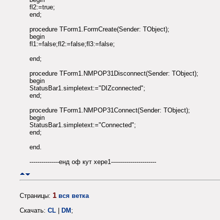
fl2:=true;
end;
procedure TForm1.FormCreate(Sender: TObject);
begin
fl1:=false;fl2:=false;fl3:=false;
end;
procedure TForm1.NMPOP31Disconnect(Sender: TObject);
begin
StatusBar1.simpletext:="DIZconnected";
end;
procedure TForm1.NMPOP31Connect(Sender: TObject);
begin
StatusBar1.simpletext:="Connected";
end;
end.
---------------енд оф кут хере1-----------------------
1
Страницы:
вся ветка
Скачать:
CL
|
DM
;