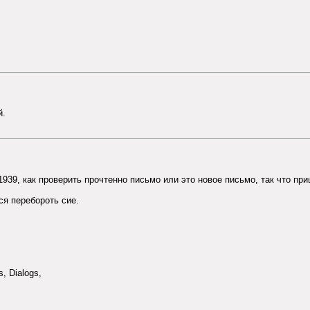
й.
C1939, как проверить прочтенно письмо или это новое письмо, так что пр
ся перебороть сие.
, Dialogs,