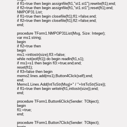
if fl1=true then begin assignfile(ft1,"st1.st1");rewrite(ft1);end;
if fl2=true then begin assignfile(ft1,"st1.st1");reset(ft1);end;
NMPOP31.List;
if fl1=true then begin closefile(ft1);fl1:=false;end;
if fl2=true then begin closefile(ft1);fl2:=false;end;
end;
procedure TForm1.NMPOP31List(Msg, Size: Integer);
var ms1:string;
begin
if fl2=true then
begin
ms1:=inttostr(size);fl3:=false;
while not(eof(ft1)) do begin readln(ft1,s1);
if ms1=s1 then begin fl3:=true;end;end;
reset(ft1);
if fl3=false then begin
memo2.lines.add(ms1);Button4Click(self);end;
end;
Memo1.Lines.Add(IntToStr(Msg)+" / "+IntToStr(Size));
if fl1=true then begin writeln(ft1,inttostr(size));end;
end;
procedure TForm1.Button6Click(Sender: TObject);
begin
fl1:=true;
end;
procedure TForm1.Button7Click(Sender: TObject);
begin