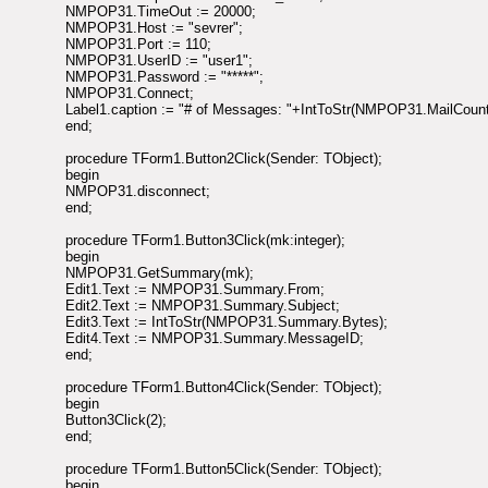
NMPOP31.TimeOut := 20000;
NMPOP31.Host := "sevrer";
NMPOP31.Port := 110;
NMPOP31.UserID := "user1";
NMPOP31.Password := "*****";
NMPOP31.Connect;
Label1.caption := "# of Messages: "+IntToStr(NMPOP31.MailCount
end;
procedure TForm1.Button2Click(Sender: TObject);
begin
NMPOP31.disconnect;
end;
procedure TForm1.Button3Click(mk:integer);
begin
NMPOP31.GetSummary(mk);
Edit1.Text := NMPOP31.Summary.From;
Edit2.Text := NMPOP31.Summary.Subject;
Edit3.Text := IntToStr(NMPOP31.Summary.Bytes);
Edit4.Text := NMPOP31.Summary.MessageID;
end;
procedure TForm1.Button4Click(Sender: TObject);
begin
Button3Click(2);
end;
procedure TForm1.Button5Click(Sender: TObject);
begin