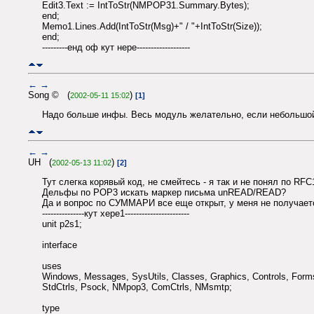
Edit3.Text := IntToStr(NMPOP31.Summary.Bytes);
end;
Memo1.Lines.Add(IntToStr(Msg)+" / "+IntToStr(Size));
end;
---------енд оф кут нере-------------------
←
→
Song © (
)
2002-05-11 15:02
[1]
Надо больше инфы. Весь модуль желательно, если небольшо
←
→
UH (
)
2002-05-13 11:02
[2]
Тут слегка корявый код, не смейтесь - я так и не понял по RF
Дельфы по POP3 искать маркер письма unREAD/READ?
Да и вопрос по СУММАРИ все еще открыт, у меня не получает
---------------кут хере1-----------------------
unit p2s1;
interface
uses
Windows, Messages, SysUtils, Classes, Graphics, Controls, Forms
StdCtrls, Psock, NMpop3, ComCtrls, NMsmtp;
type