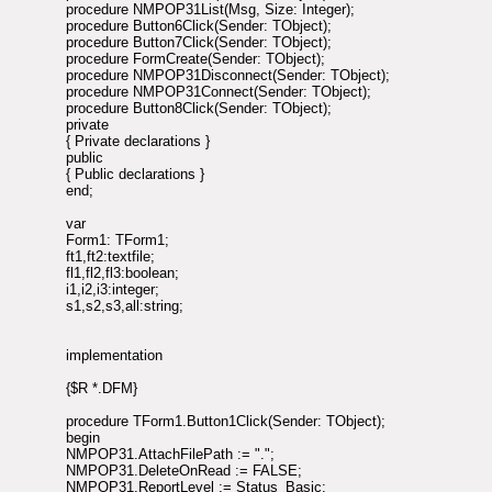
procedure NMPOP31List(Msg, Size: Integer);
procedure Button6Click(Sender: TObject);
procedure Button7Click(Sender: TObject);
procedure FormCreate(Sender: TObject);
procedure NMPOP31Disconnect(Sender: TObject);
procedure NMPOP31Connect(Sender: TObject);
procedure Button8Click(Sender: TObject);
private
{ Private declarations }
public
{ Public declarations }
end;
var
Form1: TForm1;
ft1,ft2:textfile;
fl1,fl2,fl3:boolean;
i1,i2,i3:integer;
s1,s2,s3,all:string;
implementation
{$R *.DFM}
procedure TForm1.Button1Click(Sender: TObject);
begin
NMPOP31.AttachFilePath := ".";
NMPOP31.DeleteOnRead := FALSE;
NMPOP31.ReportLevel := Status_Basic;