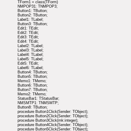
TForm1 = class(TForm)
NMPOP31: TNMPOP3;
Button1: TButton;
Button2: TButton;
Label1: TLabel;
Button3: TButton;
Edit1: TEdit;
Edit2: TEdit;
Edit3: TEdit;
Edit4: TEdit;
Label2: TLabel;
Label3: TLabel;
Label4: TLabel;
Label5: TLabel;
Edit5: TEdit;
Label6: TLabel;
Button4: TButton;
Button5: TButton;
Memo1: TMemo;
Button6: TButton;
Button7: TButton;
Memo2: TMemo;
StatusBar1: TStatusBar;
NMSMTP1: TNMSMTP;
Button8: TButton;
procedure Button1Click(Sender: TObject);
procedure Button2Click(Sender: TObject);
procedure Button3Click(mk:integer);
procedure Button4Click(Sender: TObject);
procedure Button5Click(Sender: TObject);