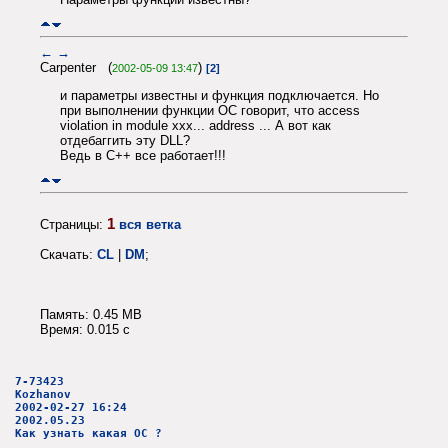
←
→
Carpenter (
)
2002-05-09 13:47
[2]
и параметры известны и функция подключается. Но
при выполнении функции ОС говорит, что access
violation in module xxx... address ... А вот как
отдебаггить эту DLL?
Ведь в C++ все работает!!!
1
Страницы:
вся ветка
Скачать:
CL
|
DM
;
Память: 0.45 MB
Время: 0.015 c
7-73423
Kozhanov
2002-02-27 16:24
2002.05.23
Как узнать какая ОС ?