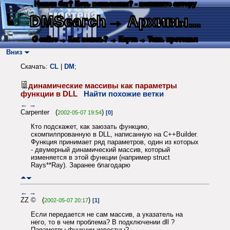
Нашли баг? Есть пожелания? - напишите автору
DMSearch
→ Архивы...
О сайте
→ Как искать?
→ Карта
→ Текс. протокол
Вниз
Скачать:
CL
|
DM
;
динамические массивы как параметры
функции в DLL
Найти похожие ветки
←
→
Carpenter (
)
2002-05-07 19:54
[0]
Кто подскажет, как заюзать функцию,
скомпилпрованную в DLL, написанную на C++Builder.
Функция принимает ряд параметров, один из которых
- двумерный динамический массив, который
изменяется в этой функции (например struct
Rays**Ray). Заранее благодарю
←
→
ZZ © (
)
2002-05-07 20:17
[1]
Если передается не сам массив, а указатель на
него, то в чем проблема? В подключении dll ?
Параметры функции известны?