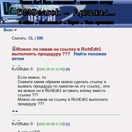
Нашли баг? Есть пожелания? - напишите автору
DMSearch
→ Архивы...
О сайте
→ Как искать?
→ Карта
→ Текс. протокол
Вниз
Скачать:
CL
|
DM
;
Можно ли нажав на ссылку в RichEdit1
выполнить процедуру ???
Найти похожие
ветки
←
→
KvORubin © (
)
2002-05-01 12:45
[0]
Если можно, то:
Скажите каким образом можно сделать ссылку и
вызвать процедуру по нажатии на эту ссылку,, или
же можно ли в RichEdit1 вставить кнопку вместо
ссылки ???
Можно ли нажав на ссылку в RichEdit1 выполнить
процедуру ???
←
→
KvORubin © (
)
2002-05-08 17:33
[1]