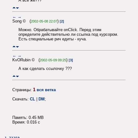
А всё же???
←
→
Song © (
)
2002-05-08 22:07
[2]
Можно. Обрабатывайте onClick. Перед этим
определите действительно ли ссылка под курсором.
Есть специальные рич едиты - куча.
←
→
KvORubin © (
)
2002-05-09 09:25
[3]
А как сделать ссылочку ???
1
Страницы:
вся ветка
Скачать:
CL
|
DM
;
Память: 0.45 MB
Время: 0.016 c