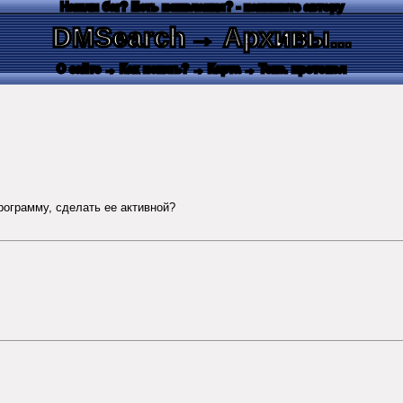
Нашли баг? Есть пожелания? - напишите автору
DMSearch
→ Архивы...
О сайте
→ Как искать?
→ Карта
→ Текс. протокол
рограмму, сделать ее активной?