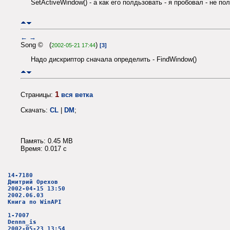
SetActiveWindow() - а как его полдьзовать - я пробовал - не пол
←
→
Song © (
)
2002-05-21 17:44
[3]
Надо дискриптор сначала определить - FindWindow()
1
Страницы:
вся ветка
Скачать:
CL
|
DM
;
Память: 0.45 MB
Время: 0.017 c
14-7180
Дмитрий Орехов
2002-04-15 13:50
2002.06.03
Книга по WinAPI
1-7007
Dennn_is
2002-05-23 13:54