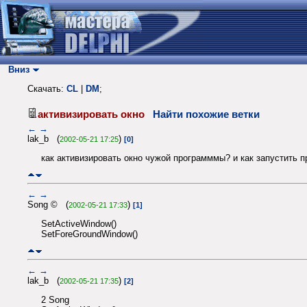
Вниз
Скачать:
CL
|
DM
;
активизировать окно
Найти похожие ветки
←
→
lak_b (
)
2002-05-21 17:25
[0]
как активизировать окно чужой программмы? и как запустить п
←
→
Song © (
)
2002-05-21 17:33
[1]
SetActiveWindow()
SetForeGroundWindow()
←
→
lak_b (
)
2002-05-21 17:35
[2]
2 Song