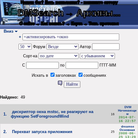
Нашли баг? Есть пожелания? - напишите автору
DMSearch
→ Архивы...
О сайте
→ Как искать?
→ Карта
→ Текс. протокол
Вниз
+
Форум
Автор
Сорт-ка
С
по
ГГГГ-ММ
Искать в
заголовках
сообщениях
Найдено:
49
DVM
Начинающи
дискриптор окна mstsc, не реагируют на
1.
м
16
функцию SetForegroundWind
2014-07-
16 22:57
dreamse
Основная
2.
Перехват запуска приложения
25
2008-06-
25 13:29