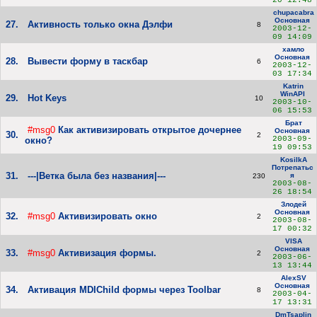
20 12:48
chupacabra
Основная
27.
Активность только окна Дэлфи
8
2003-12-
09 14:09
хамло
Основная
28.
Вывести форму в таскбар
6
2003-12-
03 17:34
Katrin
WinAPI
29.
Hot Keys
10
2003-10-
06 15:53
Брат
#msg0
Как активизировать открытое дочернее
Основная
30.
2
2003-09-
окно?
19 09:53
KosilkA
Потрепатьс
31.
---|Ветка была без названия|---
я
230
2003-08-
26 18:54
Злодей
Основная
32.
#msg0
Активизировать окно
2
2003-08-
17 00:32
VISA
Основная
33.
#msg0
Активизация формы.
2
2003-06-
13 13:44
AlexSV
Основная
34.
Активация MDIChild формы через Toolbar
8
2003-04-
17 13:31
DmTsaplin