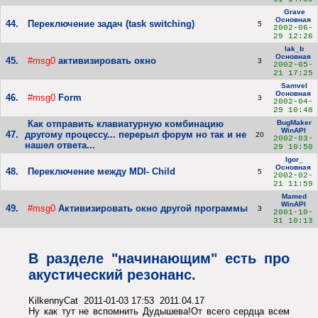
Grave
Основная
44.
Переключение задач (task switching)
5
2002-06-
29 12:26
lak_b
Основная
45.
#msg0
активизировать окно
3
2002-05-
21 17:25
Samvel
Основная
46.
#msg0
Form
3
2002-04-
29 10:48
Как отправить клавиатурную комбинацию
BugMaker
WinAPI
47.
другому процессу... перерыл форум но так и не
20
2002-03-
нашел ответа...
29 10:50
Igor_
Основная
48.
Переключение между MDI- Child
5
2002-02-
21 11:59
Mamed
WinAPI
49.
#msg0
Активизировать окно другой программы
3
2001-10-
31 10:13
В разделе "начинающим" есть про
акустический резонанс.
KilkennyCat 2011-01-03 17:53 2011.04.17
Ну как тут не вспомнить Дудышева!От всего сердца всем