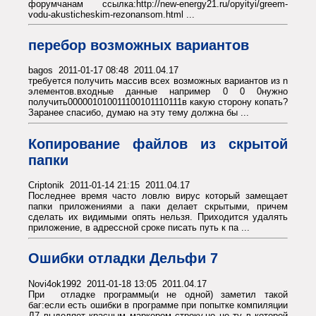
форумчанам ссылка:http://new-energy21.ru/opyityi/greem-
vodu-akusticheskim-rezonansom.html ...
перебор возможных вариантов
bagos 2011-01-17 08:48 2011.04.17
требуется получить массив всех возможных вариантов из n
элементов.входные данные например 0 0 0нужно
получить000001010011100101110111в какую сторону копать?
Заранее спасибо, думаю на эту тему должна бы ...
Копирование файлов из скрытой
папки
Criptonik 2011-01-14 21:15 2011.04.17
Последнее время часто ловлю вирус который замещает
папки приложениями а паки делает скрытыми, причем
сделать их видимыми опять нельзя. Приходится удалять
приложение, в адрессной сроке писать путь к па ...
Ошибки отладки Дельфи 7
Novi4ok1992 2011-01-18 13:05 2011.04.17
При отладке программы(и не одной) заметил такой
баг:если есть ошибки в программе при попытке компиляции
Д7 выделяет красным маркером строку,но не ту в которой