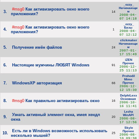
_ozzy_
Начинающи
#msg0
Как активизировать окно моего
3.
м
14
приложения?
2008-04-
07 14:18
_ozzy_
#msg0
Как активизировать окно моего
Базы
4.
1
2008-04-
приложения?
07 12:12
clickmaker
Начинающи
5.
Получение имён файлов
м
24
2007-01-
17 15:49
iZEN
Прочее
6.
Настоящие мужчины ЛЮБЯТ Windows
91
2006-12-
25 11:13
Prohodil
Mimo
7.
WindowsXP авторизация
Прочее
66
2006-12-
12 15:30
DelphiLexx
Основная
8.
#msg0
Как правильно активизировать окно
16
2006-10-
16 11:41
Lezha
Узнать активный элемент окна, имея хендл
WinAPI
9.
20
2006-08-
окна
17 12:56
Skyle
Есть ли в Windows возможность использовать
Прочее
10.
25
2006-08-
несколько мышей?
10 09:38