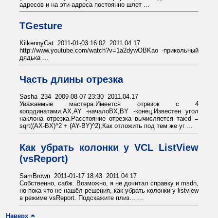
адресов и на эти адреса постоянно шлет ...
TGesture
KilkennyCat 2011-01-03 16:02 2011.04.17
http://www.youtube.com/watch?v=1a2dywOBKao -прикольный
дядька ...
Часть длины отрезка
Sasha_234 2009-08-07 23:30 2011.04.17
Уважаемые мастера.Имеется отрезок с 4
координатами.AX,AY -началоBX,BY -конец.Известен угол
наклона отрезка.Расстояние отрезка вычисляется так:d =
sqrt((AX-BX)^2 + (AY-BY)^2);Как отложить под тем же уг ...
Как убрать колонки у VCL ListView
(vsReport)
SamBrown 2011-01-17 18:43 2011.04.17
Собственно, сабж. Возможно, я не дочитал справку и msdn,
но пока что не нашёл решения, как убрать колонки у listview
в режиме vsReport. Подскажите плиз... ...
Наверх