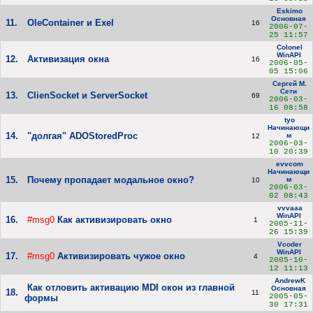
Eskimo
Основная
11.
OleContainer и Exel
16
2006-07-
25 11:57
Colonel
WinAPI
12.
Активизация окна
16
2006-05-
05 15:06
Сергей М.
Сети
13.
ClienSocket и ServerSocket
69
2006-03-
16 08:58
tyo
Начинающи
14.
"долгая" ADOStoredProc
м
12
2006-03-
10 20:39
evvcom
Начинающи
15.
Почему пропадает модальное окно?
м
10
2006-03-
02 08:43
vvvaaa
WinAPI
16.
#msg0
Как активизировать окно
1
2005-11-
26 15:39
Vcoder
WinAPI
17.
#msg0
Активизировать чужое окно
4
2005-10-
12 11:13
AndrewK
Как отловить активацию MDI окон из главной
Основная
18.
11
2005-05-
формы
30 17:31