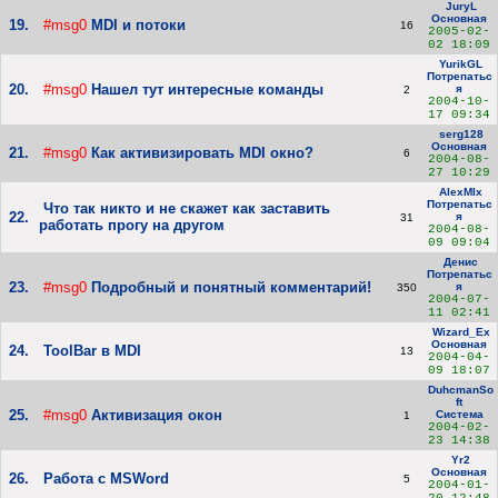
JuryL
Основная
19.
#msg0
MDI и потоки
16
2005-02-
02 18:09
YurikGL
Потрепатьс
20.
#msg0
Нашел тут интересные команды
я
2
2004-10-
17 09:34
serg128
Основная
21.
#msg0
Как активизировать MDI окно?
6
2004-08-
27 10:29
AlexMIx
Потрепатьс
Что так никто и не скажет как заставить
22.
я
31
работать прогу на другом
2004-08-
09 09:04
Денис
Потрепатьс
23.
#msg0
Подробный и понятный комментарий!
я
350
2004-07-
11 02:41
Wizard_Ex
Основная
24.
ToolBar в MDI
13
2004-04-
09 18:07
DuhcmanSo
ft
25.
#msg0
Активизация окон
Система
1
2004-02-
23 14:38
Yr2
Основная
26.
Работа с MSWord
5
2004-01-