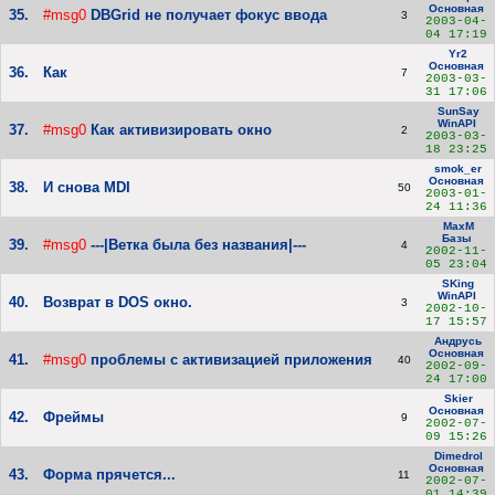
Основная
35.
#msg0
DBGrid не получает фокус ввода
3
2003-04-
04 17:19
Yr2
Основная
36.
Как
7
2003-03-
31 17:06
SunSay
WinAPI
37.
#msg0
Как активизировать окно
2
2003-03-
18 23:25
smok_er
Основная
38.
И снова MDI
50
2003-01-
24 11:36
MaxM
Базы
39.
#msg0
---|Ветка была без названия|---
4
2002-11-
05 23:04
SKing
WinAPI
40.
Возврат в DOS окно.
3
2002-10-
17 15:57
Андрусь
Основная
41.
#msg0
проблемы с активизацией приложения
40
2002-09-
24 17:00
Skier
Основная
42.
Фреймы
9
2002-07-
09 15:26
Dimedrol
Основная
43.
Форма прячется...
11
2002-07-
01 14:39