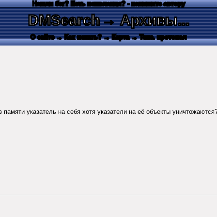
Нашли баг? Есть пожелания? - напишите автору
DMSearch
→ Архивы...
О сайте
→ Как искать?
→ Карта
→ Текс. протокол
 памяти указатель на себя хотя указатели на её объекты уничтожаются