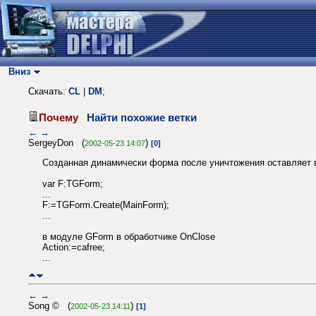
Вниз
Скачать:
CL
|
DM
;
Почему
Найти похожие ветки
←
→
SergeyDon (
)
2002-05-23 14:07
[0]
Созданная динамически форма после уничтожения оставляет в
var F:TGForm;
...
F:=TGForm.Create(MainForm);
...
в модуле GForm в обработчике OnClose
Action:=cafree;
...
←
→
Song © (
)
2002-05-23 14:11
[1]