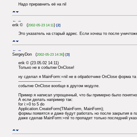
Надо приравнить её на nil
←
→
erik © (
)
2002-05-23 14:11
[2]
Это указатель на старый адрес. Если хочеш то после уничтоже
←
→
SergeyDon (
)
2002-05-23 14:36
[3]
erik © (23.05.02 14:11)
Только не в событии OnClose!
ну сделал я MainForm:=nil не в обработчике OnClose форма та
-----------------------------------
событие OnClose вообще в другом модуле.
Пример я написал упрощенный, что бы примерно было понятно 
А если делать например так:
for i:=0 to 5 do
Application.CreateForm(TMainForm, MainForm);
формы появятся и даже будут работать но после закрытия в п
даже сделав MainForm:=nil то пропадет только последний указ