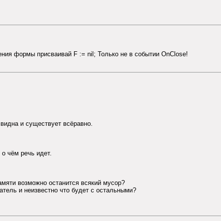
ния формы присваивай F := nil; Только не в событии OnClose!
 видна и существует всёравно.
о чём речь идет.
амяти возможно останится всякий мусор?
атель и неизвестно что будет с остальными?