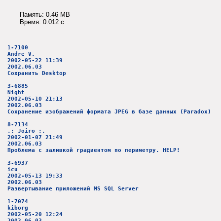
Память: 0.46 MB
Время: 0.012 c
1-7100
Andre V.
2002-05-22 11:39
2002.06.03
Сохранить Desktop
3-6885
Night
2002-05-10 21:13
2002.06.03
Сохранение изображений формата JPEG в базе данных (Paradox)
8-7134
.: Joiro :.
2002-01-07 21:49
2002.06.03
Проблема с заливкой градиентом по периметру. HELP!
3-6937
icu
2002-05-13 19:33
2002.06.03
Развертывание приложений MS SQL Server
1-7074
kiborg
2002-05-20 12:24
2002.06.03