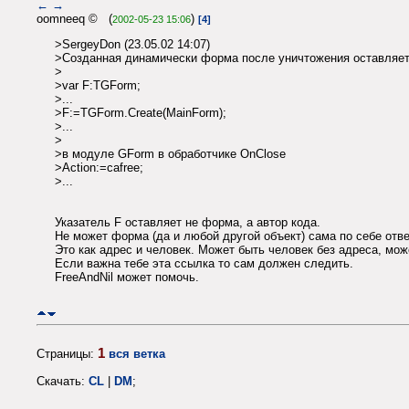
←
→
oomneeq © (
)
2002-05-23 15:06
[4]
>SergeyDon (23.05.02 14:07)
>Созданная динамически форма после уничтожения оставляет 
>
>var F:TGForm;
>...
>F:=TGForm.Create(MainForm);
>...
>
>в модуле GForm в обработчике OnClose
>Action:=cafree;
>...
Указатель F оставляет не форма, а автор кода.
Не может форма (да и любой другой объект) сама по себе отв
Это как адрес и человек. Может быть человек без адреса, може
Если важна тебе эта ссылка то сам должен следить.
FreeAndNil может помочь.
1
Страницы:
вся ветка
Скачать:
CL
|
DM
;