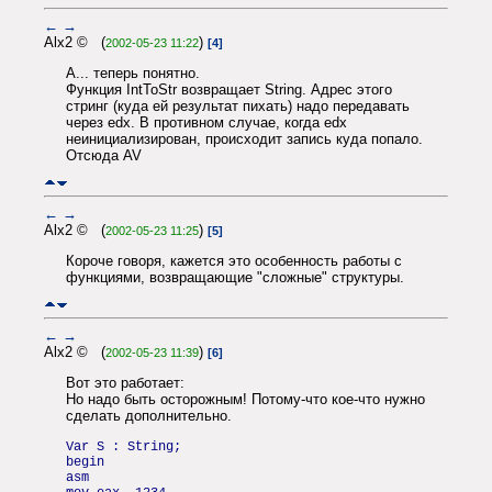
←
→
Alx2 © (
)
2002-05-23 11:22
[4]
А... теперь понятно.
Функция IntToStr возвращает String. Адрес этого
стринг (куда ей результат пихать) надо передавать
через edx. В противном случае, когда edx
неинициализирован, происходит запись куда попало.
Отсюда AV
←
→
Alx2 © (
)
2002-05-23 11:25
[5]
Короче говоря, кажется это особенность работы с
функциями, возвращающие "сложные" структуры.
←
→
Alx2 © (
)
2002-05-23 11:39
[6]
Вот это работает:
Но надо быть осторожным! Потому-что кое-что нужно
сделать дополнительно.
Var S : String;
begin
asm