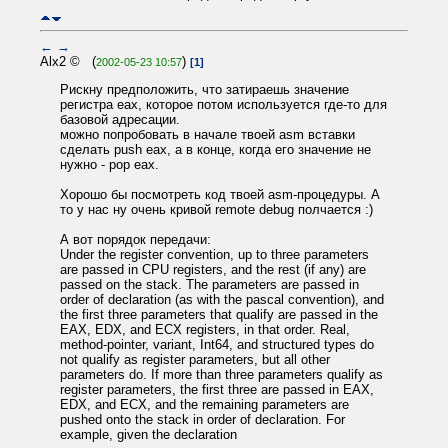
←
→
Alx2 © (
)
2002-05-23 10:57
[1]
Рискну предположить, что затираешь значение
регистра eax, которое потом используется где-то для
базовой адресации.
можно попробовать в начале твоей asm вставки
сделать push eax, а в конце, когда его значение не
нужно - pop eax.
Хорошо бы посмотреть код твоей asm-процедуры. А
то у нас ну очень кривой remote debug полчается :)
А вот порядок передачи:
Under the register convention, up to three parameters
are passed in CPU registers, and the rest (if any) are
passed on the stack. The parameters are passed in
order of declaration (as with the pascal convention), and
the first three parameters that qualify are passed in the
EAX, EDX, and ECX registers, in that order. Real,
method-pointer, variant, Int64, and structured types do
not qualify as register parameters, but all other
parameters do. If more than three parameters qualify as
register parameters, the first three are passed in EAX,
EDX, and ECX, and the remaining parameters are
pushed onto the stack in order of declaration. For
example, given the declaration