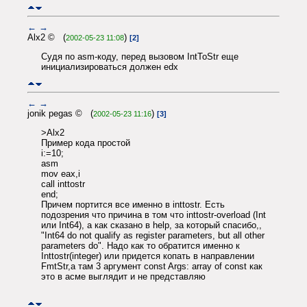
←
→
Alx2 © (
)
2002-05-23 11:08
[2]
Судя по asm-коду, перед вызовом IntToStr еще
инициализироваться должен edx
←
→
jonik pegas © (
)
2002-05-23 11:16
[3]
>Alx2
Пример кода простой
i:=10;
asm
mov eax,i
call inttostr
end;
Причем портится все именно в inttostr. Есть
подозрения что причина в том что inttostr-overload (Int
или Int64), а как сказано в help, за который спасибо,,
"Int64 do not qualify as register parameters, but all other
parameters do". Надо как то обратится именно к
Inttostr(integer) или придется копать в направлении
FmtStr,а там 3 аргумент const Args: array of const как
это в асме выглядит и не представляю