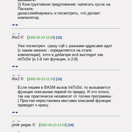
2) Конструктивное предложение: написать кусок на
Паскале,
дизассемблировать и посмотреть, что делает
компилятор.
←
→
Alx2 © (
)
2002-05-23 12:09
[12]
Уже посмотрел. сразу call с разными адресами идет
(с каким именно - определяется на этапе
компиляции), хотя в дебагере всё выглядит как
intToStr (и 1-й тип функции, и 2-й).
←
→
Alx2 © (
)
2002-05-23 12:14
[13]
Если пишем в BASM вызов IntToStr, то вызывается
функция описанная первой по прядку. И это плохо,
так как практически независит от логики программы :
( Простая перестановка местами описаний функции
приведет к краху.
←
→
jonik pegas © (
)
2002-05-23 12:23
[14]