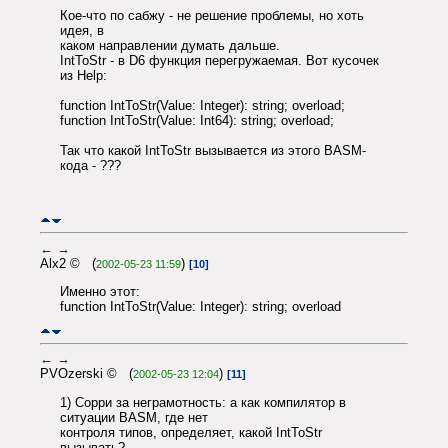
Кое-что по сабжу - не решение проблемы, но хоть
идея, в
каком направлении думать дальше.
IntToStr - в D6 функция перегружаемая. Вот кусочек
из Help:
function IntToStr(Value: Integer): string; overload;
function IntToStr(Value: Int64): string; overload;
Так что какой IntToStr вызывается из этого BASM-
кода - ???
←
→
Alx2 © (
)
2002-05-23 11:59
[10]
Именно этот:
function IntToStr(Value: Integer): string; overload
←
→
PVOzerski © (
)
2002-05-23 12:04
[11]
1) Сорри за неграмотность: а как компилятор в
ситуации BASM, где нет
контроля типов, определяет, какой IntToStr
вызывать?