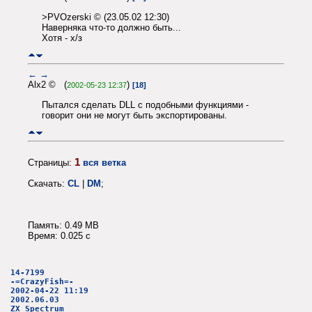
>PVOzerski © (23.05.02 12:30)
Наверняка что-то должно быть...
Хотя - х/з
←
→
Alx2 © (
)
2002-05-23 12:37
[18]
Пытался сделать DLL с подобными функциями -
говорит они не могут быть экспортированы.
1
Страницы:
вся ветка
Скачать:
CL
|
DM
;
Память: 0.49 MB
Время: 0.025 c
14-7199
-=CrazyFish=-
2002-04-22 11:19
2002.06.03
ZX Spectrum