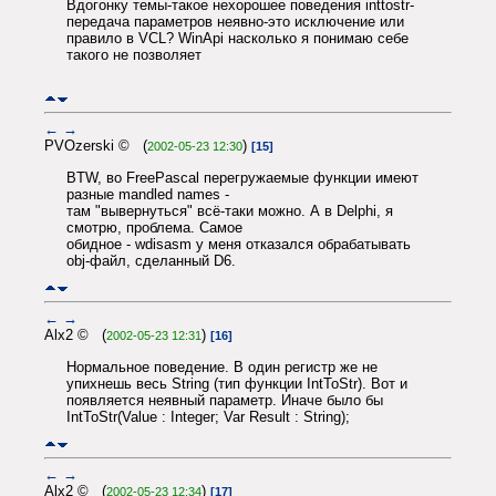
Вдогонку темы-такое нехорошее поведения inttostr-
передача параметров неявно-это исключение или
правило в VCL? WinApi насколько я понимаю себе
такого не позволяет
←
→
PVOzerski © (
)
2002-05-23 12:30
[15]
BTW, во FreePascal перегружаемые функции имеют
разные mandled names -
там "вывернуться" всё-таки можно. А в Delphi, я
смотрю, проблема. Самое
обидное - wdisasm у меня отказался обрабатывать
obj-файл, сделанный D6.
←
→
Alx2 © (
)
2002-05-23 12:31
[16]
Нормальное поведение. В один регистр же не
упихнешь весь String (тип функции IntToStr). Вот и
появляется неявный параметр. Иначе было бы
IntToStr(Value : Integer; Var Result : String);
←
→
Alx2 © (
)
2002-05-23 12:34
[17]