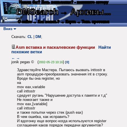
Нашли баг? Есть пожелания? - напишите автору
DMSearch
→ Архивы...
О сайте
→ Как искать?
→ Карта
→ Текс. протокол
Вниз
Скачать:
CL
|
DM
;
Asm вставка и паскалевские функции
Найти
похожие ветки
←
→
jonik pegas © (
)
2002-05-23 10:16
[0]
Здравствуйте Мастера. Пытаюсь вызвать inttostr в
asm процедуре-преобразовать значения int в строку.
Вроде бы она register, но
на
mov eax,variable
call inttostr
сдедует ругань "Нарушение доступа к памяти и т.д"
Не помогает также и
mov eax,[variable]
call inttostr
и также попытки через стек (push eax)
В чем ошибка, как исправить?
И вдогонку еще вопрос-когда используются register
соглашения каков порядок передачи аргументов?