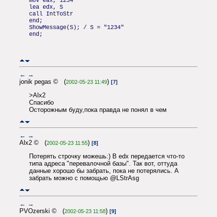
mov eax, 1234
lea edx, S
call IntToStr
end;
ShowMessage(S); / S = "1234"
end;
←
→
jonik pegas © (
)
2002-05-23 11:49
[7]
>Alx2
Спасибо
Осторожным буду,пока правда не понял в чем
←
→
Alx2 © (
)
2002-05-23 11:55
[8]
Потерять строчку можешь:) В edx передается что-то
типа адреса "перевалочной базы". Так вот, оттуда
данные хорошо бы забрать, пока не потерялись. А
забрать можно с помощью @LStrAsg
←
→
PVOzerski © (
)
2002-05-23 11:58
[9]