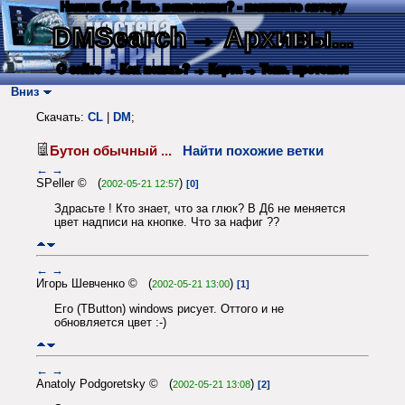
Нашли баг? Есть пожелания? - напишите автору
DMSearch
→ Архивы...
О сайте
→ Как искать?
→ Карта
→ Текс. протокол
Вниз
Скачать:
CL
|
DM
;
Бутон обычный ...
Найти похожие ветки
←
→
SPeller © (
)
2002-05-21 12:57
[0]
Здрасьте ! Кто знает, что за глюк? В Д6 не меняется
цвет надписи на кнопке. Что за нафиг ??
←
→
Игорь Шевченко © (
)
2002-05-21 13:00
[1]
Его (TButton) windows рисует. Оттого и не
обновляется цвет :-)
←
→
Anatoly Podgoretsky © (
)
2002-05-21 13:08
[2]