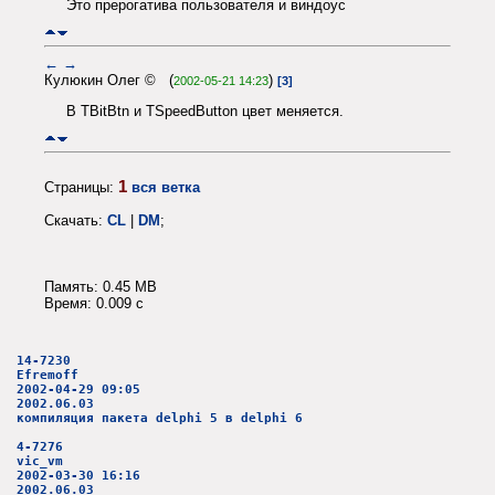
Это прерогатива пользователя и виндоус
←
→
Кулюкин Олег © (
)
2002-05-21 14:23
[3]
В TBitBtn и TSpeedButton цвет меняется.
1
Страницы:
вся ветка
Скачать:
CL
|
DM
;
Память: 0.45 MB
Время: 0.009 c
14-7230
Efremoff
2002-04-29 09:05
2002.06.03
компиляция пакета delphi 5 в delphi 6
4-7276
vic_vm
2002-03-30 16:16
2002.06.03