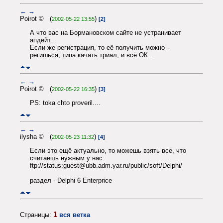
←
→
Poirot © (
)
2002-05-22 13:55
[2]
А что вас на Бормановском сайте не устранивает
апдейт...
Если же регистрация, то её получить можно -
регишься, типа качать триал, и всё ОК...
←
→
Poirot © (
)
2002-05-22 16:35
[3]
PS: toka chto proveril....
←
→
ilysha © (
)
2002-05-23 11:32
[4]
Если это ещё актуально, то можешь взять все, что
считаешь нужным у нас:
ftp://status:guest@ubb.adm.yar.ru/public/soft/Delphi/
раздел - Delphi 6 Enterprice
1
Страницы:
вся ветка