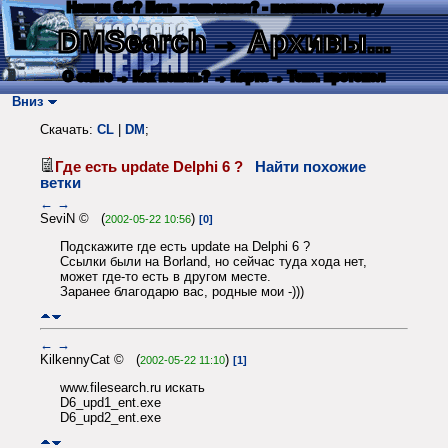
Нашли баг? Есть пожелания? - напишите автору
DMSearch
→ Архивы...
О сайте
→ Как искать?
→ Карта
→ Текс. протокол
Вниз
Скачать:
CL
|
DM
;
Где есть update Delphi 6 ?
Найти похожие
ветки
←
→
SeviN © (
)
2002-05-22 10:56
[0]
Подскажите где есть update на Delphi 6 ?
Ссылки были на Borland, но сейчас туда хода нет,
может где-то есть в другом месте.
Заранее благодарю вас, родные мои -)))
←
→
KilkennyCat © (
)
2002-05-22 11:10
[1]
www.filesearch.ru искать
D6_upd1_ent.exe
D6_upd2_ent.exe