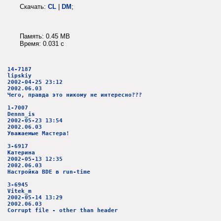
Скачать:
CL
|
DM
;
Память: 0.45 MB
Время: 0.031 c
14-7187
lipskiy
2002-04-25 23:12
2002.06.03
Чего, правда это никому не интересно???
1-7007
Dennn_is
2002-05-23 13:54
2002.06.03
Уважаемые Мастера!
3-6917
Катерина
2002-05-13 12:35
2002.06.03
Настройка BDE в run-time
3-6945
Vitek_m
2002-05-14 13:29
2002.06.03
Corrupt file - other than header