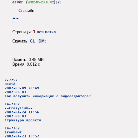
esVer (
)
2002-05-23 10:02
[2]
Спасибо
1
Страницы:
вся ветка
Скачать:
CL
|
DM
;
Память: 0.45 MB
Время: 0.012 c
7-7252
Devid
2002-03-09 20:49
2002.06.03
Как получить информацию о видеоадаптере?
14-7167
-=CrazyFish=-
2002-04-24 11:56
2002.06.03
Структура проекта
14-7182
IronHawk
2002-04-23 13:52