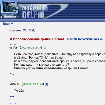
Вниз
Скачать:
CL
|
DM
;
Использование ф-ции Format
Найти похожие ветки
←
→
esVer (
)
2002-05-23 09:37
[0]
Есть необходимость дополнить имеющуюся строковую перемен
myString:=Format("%Ns",[myString])
но в этом случае добавляются пробелы слева, а нужно справа
Не подскажет ли кто как это сделать?
Интересует
именно использование ф-ции Format
←
→
MBo © (
)
2002-05-23 09:43
[1]
"%-10s"
←
→