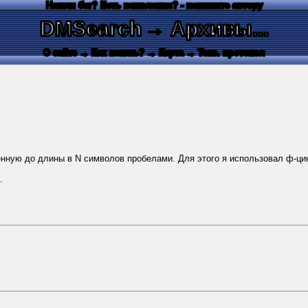
Нашли баг? Есть пожелания? - напишите автору
DMSearch
→ Архивы...
О сайте
→ Как искать?
→ Карта
→ Текс. протокол
ную до длины в N символов пробелами. Для этого я использовал ф-ц
.