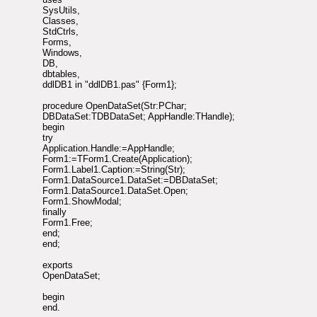
SysUtils,
Classes,
StdCtrls,
Forms,
Windows,
DB,
dbtables,
ddlDB1 in "ddlDB1.pas" {Form1};
procedure OpenDataSet(Str:PChar;
DBDataSet:TDBDataSet; AppHandle:THandle);
begin
try
Application.Handle:=AppHandle;
Form1:=TForm1.Create(Application);
Form1.Label1.Caption:=String(Str);
Form1.DataSource1.DataSet:=DBDataSet;
Form1.DataSource1.DataSet.Open;
Form1.ShowModal;
finally
Form1.Free;
end;
end;
exports
OpenDataSet;
begin
end.