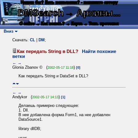
Нашли баг? Есть пожелания? - напишите автору
DMSearch
→ Архивы...
О сайте
→ Как искать?
→ Карта
→ Текс. протокол
Вниз
Скачать:
CL
|
DM
;
Как передать String в DLL?
Найти похожие
ветки
←
→
Glonia Zbanov © (
)
2002-05-17 11:18
[0]
Как передать String и DataSet в DLL?
←
→
Andykor (
)
2002-05-17 14:13
[1]
Делаешь примерно следующее:
1. Dll.
В нее добавлена форма Form1, на нее добавлен
DataSource1.
library dllDB;
uses