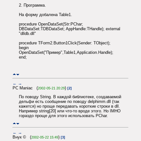
2. Программа.
На форму добалена Table1.
procedure OpenDataSet(Str:PChar;
DBDataSet:TDBDataSet; AppHandle:THandle); external
"dlldb.dll"
procedure TForm2.Button1Click(Sender: TObject);
begin
OpenDataSet("Пример",Table1,Application.Handle);
end;
←
→
PC Maniac (
)
2002-05-21 20:29
[2]
По поводу String. В каждой библиотеке, создаваемой
дельфи есть сообщение по поводу delphimm.dll (так
кажется) но проще передавать короткие строки в dll.
Например string[20] или что-то вроде этого. Но IMHO
гораздо проще для этого использовать PChar.
←
→
Внук © (
)
2002-05-22 15:49
[3]