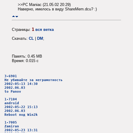
>>PC Maniac (21.05.02 20:29)
Наверно, имелось в виду ShareMem.dcu? :)
1
Страницы:
вся ветка
Скачать:
CL
|
DM
;
Память: 0.45 MB
Время: 0.015 c
3-6901
Не убивайте за неграмотность
2002-05-13 14:30
2002.06.03
to Panov
1-7104
android
2002-05-22 15:13
2002.06.03
Reboot под Win2k
1-7005
Zamiran
2002-05-23 13:31