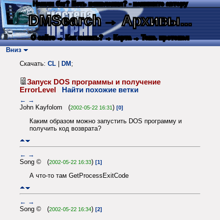
Нашли баг? Есть пожелания? - напишите автору
DMSearch
→ Архивы...
О сайте
→ Как искать?
→ Карта
→ Текс. протокол
Вниз
Скачать:
CL
|
DM
;
Запуск DOS программы и получение
ErrorLevel
Найти похожие ветки
←
→
John Kayfolom (
)
2002-05-22 16:31
[0]
Каким образом можно запустить DOS программу и
получить код возврата?
←
→
Song © (
)
2002-05-22 16:33
[1]
А что-то там GetProcessExitCode
←
→
Song © (
)
2002-05-22 16:34
[2]