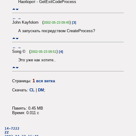
Наоборот - GetExitCodeProcess
←
→
John Kayfolom (
)
2002-05-23 09:45
[3]
А запускать посредством CreateProcess?
←
→
Song © (
)
2002-05-23 09:51
[4]
Это уже как хотите..
1
Страницы:
вся ветка
Скачать:
CL
|
DM
;
Память: 0.45 MB
Время: 0.011 c
14-7222
ZZ