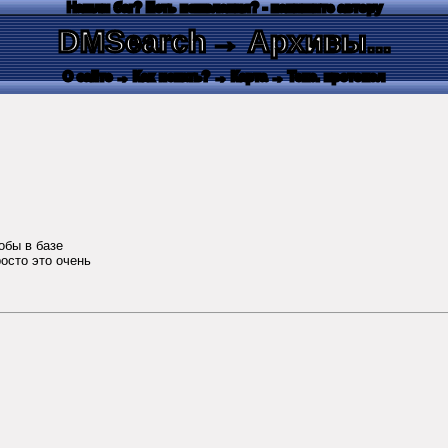
Нашли баг? Есть пожелания? - напишите автору
DMSearch
→ Архивы...
О сайте
→ Как искать?
→ Карта
→ Текс. протокол
обы в базе
росто это очень