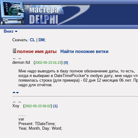
Вниз
Скачать:
CL
|
DM
;
полное имя даты
Найти похожие ветки
←
→
demon ltd (
)
2002-05-23 01:23
[0]
Мне надо выводить в базу полное обозначение даты, то есть,
когда я выбираю в DateTimePiccker"е любую дату, мне надо чт
появилась строка (для примера) - 02 дня 12 месяцев 06 лет. П
надо для отчётов.
←
→
Xoy (
)
2002-05-23 06:02
[1]
......
var
Present: TDateTime;
Year, Month, Day: Word;
......