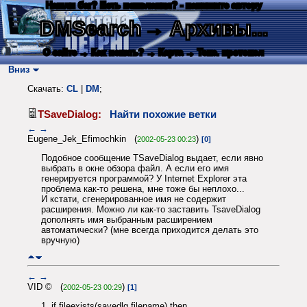
Нашли баг? Есть пожелания? - напишите автору
DMSearch
→ Архивы...
О сайте
→ Как искать?
→ Карта
→ Текс. протокол
Вниз
Скачать:
CL
|
DM
;
TSaveDialog:
Найти похожие ветки
←
→
Eugene_Jek_Efimochkin (
)
2002-05-23 00:23
[0]
Подобное сообщение TSaveDialog выдает, если явно
выбрать в окне обзора файл. А если его имя
генерируется программой? У Internet Explorer эта
проблема как-то решена, мне тоже бы неплохо...
И кстати, сгенерированное имя не содержит
расширения. Можно ли как-то заставить TsaveDialog
дополнять имя выбранным расширением
автоматически? (мне всегда приходится делать это
вручную)
←
→
VID © (
)
2002-05-23 00:29
[1]
1. if fileexists(savedlg.filename) then