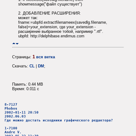
showmessage("файл существует")
2. ДОБАВЛЕНИЕ РАСШИРЕНИЯ:
может так:
fname:=ubpfd.extractfilenameex(savedlg.filename,
false)+your_extension, где your_extension -
расширение выбранное тобой, например ".rtf".
ubpfd: http://delphibase.endimus.com
1
Страницы:
вся ветка
Скачать:
CL
|
DM
;
Память: 0.44 MB
Время: 0.011 c
8-7127
Phobos
2002-01-11 20:50
2002.06.03
Где можно достать исходники графического редактора?
1-7100
Andre V.