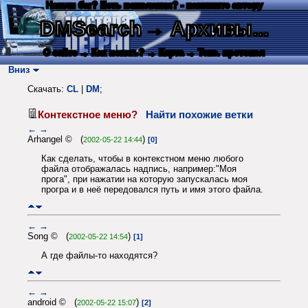
Нашли баг? Есть пожелания? - напишите автору
DMSearch
→ Архивы...
О сайте
→ Как искать?
→ Карта
→ Текс. протокол
Вниз
Скачать:
CL
|
DM
;
Контекстное меню?
Найти похожие ветки
←
→
Arhangel © (
)
2002-05-22 14:44
[0]
Как сделать, чтобы в контекстном меню любого
файла отображалась надпись, например:"Моя
прога", при нажатии на которую запускалась моя
програ и в неё передовался путь и имя этого файла.
←
→
Song © (
)
2002-05-22 14:54
[1]
А где файлы-то находятся?
←
→
android © (
)
2002-05-22 15:07
[2]