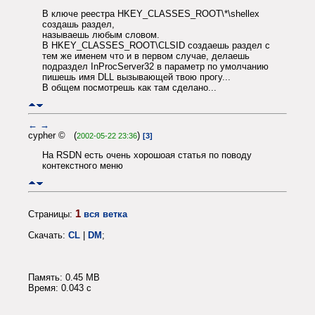
В ключе реестра HKEY_CLASSES_ROOT\*\shellex
создашь раздел,
называешь любым словом.
В HKEY_CLASSES_ROOT\CLSID создаешь раздел с
тем же именем что и в первом случае, делаешь
подраздел InProcServer32 в параметр по умолчанию
пишешь имя DLL вызывающей твою прогу...
В общем посмотрешь как там сделано...
←
→
cypher © (
)
2002-05-22 23:36
[3]
На RSDN есть очень хорошоая статья по поводу
контекстного меню
1
Страницы:
вся ветка
Скачать:
CL
|
DM
;
Память: 0.45 MB
Время: 0.043 c