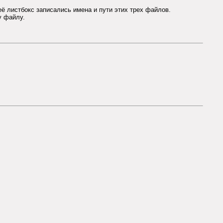
её листбокс записались имена и пути этих трех файлов.
у файлу.