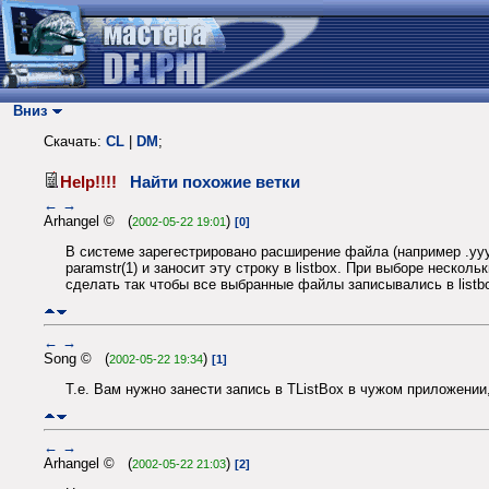
Вниз
Скачать:
CL
|
DM
;
Help!!!!
Найти похожие ветки
←
→
Arhangel © (
)
2002-05-22 19:01
[0]
В системе зарегестрировано расширение файла (например .ууу)
paramstr(1) и заносит эту строку в listbox. При выборе неско
сделать так чтобы все выбранные файлы записывались в listb
←
→
Song © (
)
2002-05-22 19:34
[1]
Т.е. Вам нужно занести запись в TListBox в чужом приложении
←
→
Arhangel © (
)
2002-05-22 21:03
[2]