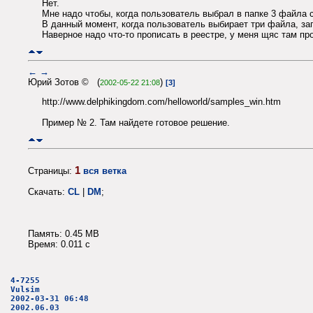
Нет.
Мне надо чтобы, когда пользователь выбрал в папке 3 файла 
В данный момент, когда пользователь выбирает три файла, зап
Наверное надо что-то прописать в реестре, у меня щяс там п
←
→
Юрий Зотов © (
)
2002-05-22 21:08
[3]
http://www.delphikingdom.com/helloworld/samples_win.htm
Пример № 2. Там найдете готовое решение.
1
Страницы:
вся ветка
Скачать:
CL
|
DM
;
Память: 0.45 MB
Время: 0.011 c
4-7255
Vulsim
2002-03-31 06:48
2002.06.03