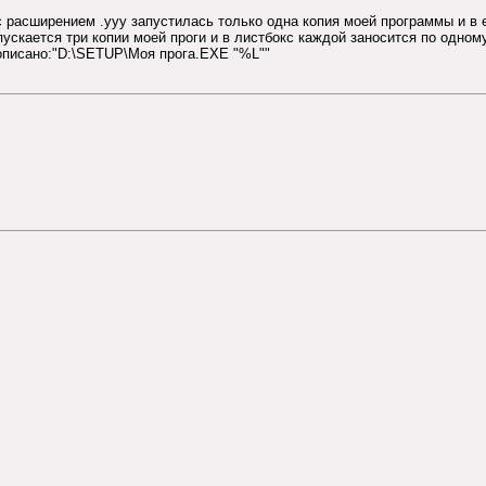
с расширением .ууу запустилась только одна копия моей программы и в 
ускается три копии моей проги и в листбокс каждой заносится по одном
рописано:"D:\SETUP\Моя прога.EXE "%L""