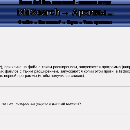
Нашли баг? Есть пожелания? - напишите автору
DMSearch
→ Архивы...
О сайте
→ Как искать?
→ Карта
→ Текс. протокол
, при клике на файл с таким расширением, запускается программа (напр
льких файлов с таким расширением, запускаются копии этой проги, в listb
ox первой программы (чтобы получился список).
, не том, которое запущено в данный момент?