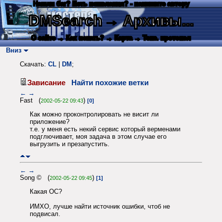
Нашли баг? Есть пожелания? - напишите автору
DMSearch
→ Архивы...
О сайте
→ Как искать?
→ Карта
→ Текс. протокол
Вниз
Скачать:
CL
|
DM
;
Зависание
Найти похожие ветки
←
→
Fast (
)
2002-05-22 09:43
[0]
Как можно проконтролировать не висит ли
приложение?
т.е. у меня есть некий сервис который верменами
подглючивает, моя задача в этом случае его
выгрузить и презапустить.
←
→
Song © (
)
2002-05-22 09:45
[1]
Какая ОС?
ИМХО, лучше найти источник ошибки, чтоб не
подвисал.