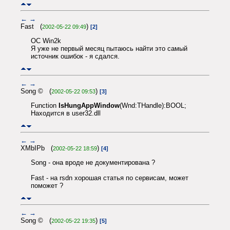
←
→
Fast (
)
2002-05-22 09:49
[2]
ОС Win2k
Я уже не первый месяц пытаюсь найти это самый
источник ошибок - я сдался.
←
→
Song © (
)
2002-05-22 09:53
[3]
Function
IsHungAppWindow
(Wnd:THandle):BOOL;
Находится в user32.dll
←
→
XMbIPb (
)
2002-05-22 18:59
[4]
Song - она вроде не документирована ?
Fast - на rsdn хорошая статья по сервисам, может
поможет ?
←
→
Song © (
)
2002-05-22 19:35
[5]