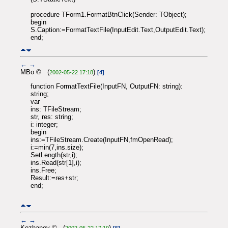
procedure TForm1.FormatBtnClick(Sender: TObject);
begin
S.Caption:=FormatTextFile(InputEdit.Text,OutputEdit.Text);
end;
←
→
MBo © (
)
2002-05-22 17:18
[4]
function FormatTextFile(InputFN, OutputFN: string):
string;
var
ins: TFileStream;
str, res: string;
i: integer;
begin
ins:=TFileStream.Create(InputFN,fmOpenRead);
i:=min(7,ins.size);
SetLength(str,i);
ins.Read(str[1],i);
ins.Free;
Result:=res+str;
end;
←
→
Kozhanov © (
)
2002-05-22 17:19
[5]