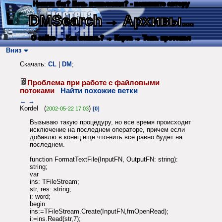
Нашли баг? Есть пожелания? - напишите автору
DMSearch
→ Архивы...
О сайте
→ Как искать?
→ Карта
→ Текс. протокол
Вниз
Скачать:
CL
|
DM
;
Проблема при работе с файловыми
потоками
Найти похожие ветки
←
→
Kordel (
)
2002-05-22 17:03
[0]
Вызываю такую процедуру, но все время происходит
исключение на последнем операторе, причем если
добавлю в конец еще что-нить все равно будет на
последнем.
function FormatTextFile(InputFN, OutputFN: string):
string;
var
ins: TFileStream;
str, res: string;
i: word;
begin
ins:=TFileStream.Create(InputFN,fmOpenRead);
i:=ins.Read(str,7);