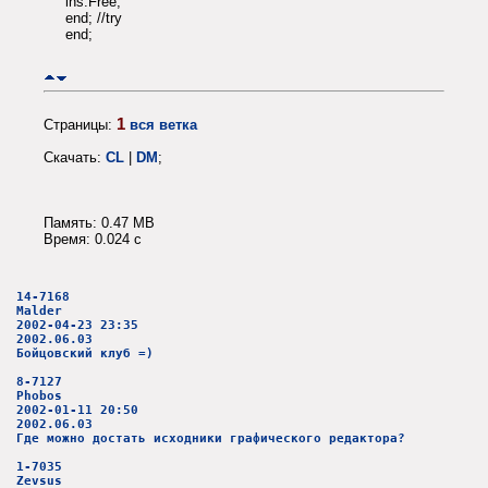
ins.Free;
end; //try
end;
1
Страницы:
вся ветка
Скачать:
CL
|
DM
;
Память: 0.47 MB
Время: 0.024 c
14-7168
Malder
2002-04-23 23:35
2002.06.03
Бойцовский клуб =)
8-7127
Phobos
2002-01-11 20:50
2002.06.03
Где можно достать исходники графического редактора?
1-7035
Zevsus