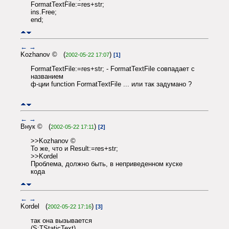
FormatTextFile:=res+str;
ins.Free;
end;
←
→
Kozhanov © (
)
2002-05-22 17:07
[1]
FormatTextFile:=res+str; - FormatTextFile совпадает с
названием
ф-ции function FormatTextFile ... или так задумано ?
←
→
Внук © (
)
2002-05-22 17:11
[2]
>>Kozhanov ©
То же, что и Result:=res+str;
>>Kordel
Проблема, должно быть, в неприведенном куске
кода
←
→
Kordel (
)
2002-05-22 17:16
[3]
так она вызывается
(S:TStaticText)