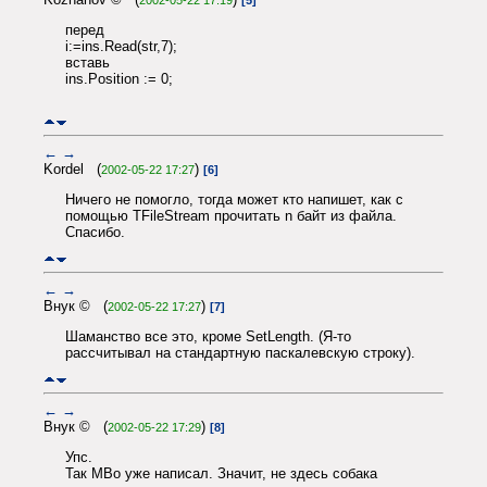
перед
i:=ins.Read(str,7);
вставь
ins.Position := 0;
←
→
Kordel (
)
2002-05-22 17:27
[6]
Ничего не помогло, тогда может кто напишет, как с
помощью TFileStream прочитать n байт из файла.
Спасибо.
←
→
Внук © (
)
2002-05-22 17:27
[7]
Шаманство все это, кроме SetLength. (Я-то
рассчитывал на стандартную паскалевскую строку).
←
→
Внук © (
)
2002-05-22 17:29
[8]
Упс.
Так MBo уже написал. Значит, не здесь собака