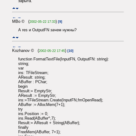
зарыта.
←
→
MBo © (
)
2002-05-22 17:33
[9]
А res и OutputFN зачем нужны?
←
→
Kozhanov © (
)
2002-05-22 17:45
[10]
function FormatTextFile(InputFN, OutputFN: string):
string;
var
ins: TFileStream;
AResult: string;
ABuffer : PChar;
begin
Result:= EmptyStr;
AResult := EmptyStr;
ins:=TFileStream.Create(InputFN,fmOpenRead);
ABuffer := AllocMem(7+1);
try
ins.Position := 0;
ins.Read(ABuffer^,7);
Result:= AResult + String(ABuffer);
finally
FreeMem(ABuffer, 7+1);