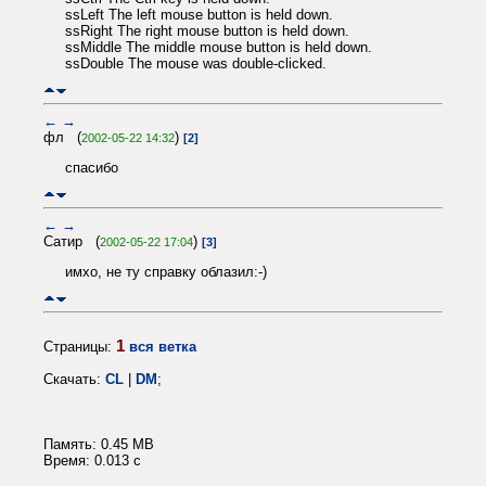
ssLeft The left mouse button is held down.
ssRight The right mouse button is held down.
ssMiddle The middle mouse button is held down.
ssDouble The mouse was double-clicked.
←
→
фл (
)
2002-05-22 14:32
[2]
спасибо
←
→
Сатир (
)
2002-05-22 17:04
[3]
имхо, не ту справку облазил:-)
1
Страницы:
вся ветка
Скачать:
CL
|
DM
;
Память: 0.45 MB
Время: 0.013 c