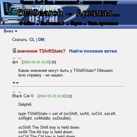
Нашли баг? Есть пожелания? - напишите автору
DMSearch
→ Архивы...
О сайте
→ Как искать?
→ Карта
→ Текс. протокол
Вниз
Скачать:
CL
|
DM
;
значения TShiftState?
Найти похожие ветки
←
→
фл (
)
2002-05-22 14:25
[0]
Какие значения могут быть у TShiftState? Облазил
всю справку - не нашел.
←
→
Black Cat © (
)
2002-05-22 14:30
[1]
Delphi6
type TShiftState = set of (ssShift, ssAlt, ssCtrl, ssLeft,
ssRight, ssMiddle, ssDouble);
ssShift The Shift key is held down.
ssAlt The Alt key is held down.
ssCtrl The Ctrl key is held down.