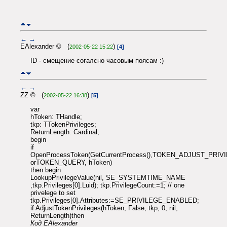
←
→
EAlexander © (
)
2002-05-22 15:22
[4]
ID - смещение согалсно часовым поясам :)
←
→
ZZ © (
)
2002-05-22 16:38
[5]
var
hToken: THandle;
tkp: TTokenPrivileges;
ReturnLength: Cardinal;
begin
if
OpenProcessToken(GetCurrentProcess(),TOKEN_ADJUST_PRIV
orTOKEN_QUERY, hToken)
then begin
LookupPrivilegeValue(nil, SE_SYSTEMTIME_NAME
,tkp.Privileges[0].Luid); tkp.PrivilegeCount:=1; // one
privelege to set
tkp.Privileges[0].Attributes:=SE_PRIVILEGE_ENABLED;
if AdjustTokenPrivileges(hToken, False, tkp, 0, nil,
ReturnLength)then
Код EAlexander