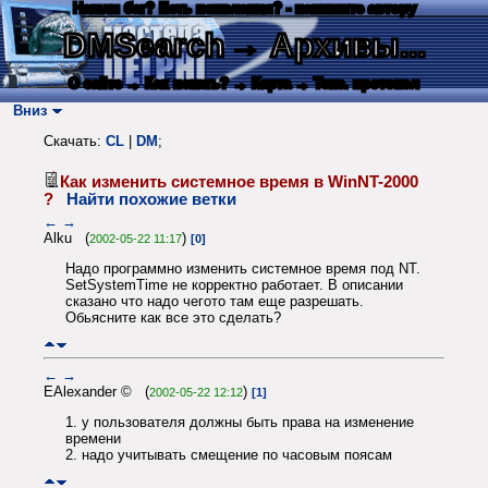
Нашли баг? Есть пожелания? - напишите автору
DMSearch
→ Архивы...
О сайте
→ Как искать?
→ Карта
→ Текс. протокол
Вниз
Скачать:
CL
|
DM
;
Как изменить системное время в WinNT-2000
?
Найти похожие ветки
←
→
Alku (
)
2002-05-22 11:17
[0]
Надо программно изменить системное время под NT.
SetSystemTime не корректно работает. В описании
сказано что надо чегото там еще разрешать.
Обьясните как все это сделать?
←
→
EAlexander © (
)
2002-05-22 12:12
[1]
1. у пользователя должны быть права на изменение
времени
2. надо учитывать смещение по часовым поясам