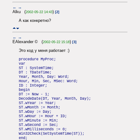
←
→
Alku (
)
2002-05-22 14:43
[2]
А как конкретно?
←
→
EAlexander © (
)
2002-05-22 15:18
[3]
Это код у меня работает :)
procedure MyProc;
var
ST : SystemTime;
DT : TDateTime;
Year, Month, Day: Word;
Hour, Min, Sec, MSec: Word;
ID : Integer;
begin
DT := Now - 1;
DecodeDate(DT, Year, Month, Day);
ST.wYear := Year;
ST.wMonth := Month;
ST.wDay := Day;
ST.wHour := Hour + ID;
ST.wMinute := Min;
ST.wSecond := Sec;
ST.wMilliseconds := 0;
Win32Check(SetSystemTime(ST));
end;