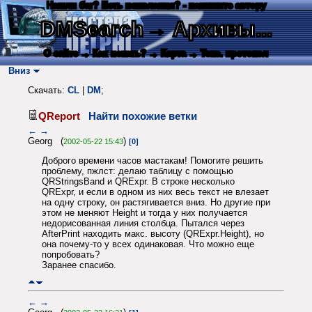
Нашли баг? Есть пожелания? - напишите автору
DMSearch
→ Архивы...
О сайте
→ Как искать?
→ Карта
→ Текс. протокол
Вниз
Скачать:
CL
|
DM
;
QReport
Найти похожие ветки
←
→
Georg (
)
2002-05-22 15:43
[0]
Доброго времени часов мастакам! Помогите решить
проблему, пжлст: делаю таблицу с помощью
QRStringsBand и QRExpr. В строке несколько
QRExpr, и если в одном из них весь текст не влезает
на одну строку, он растягивается вниз. Но другие при
этом не меняют Height и тогда у них получается
недорисованная линия столбца. Пытался через
AfterPrint находить макс. высоту (QRExpr.Height), но
она почему-то у всех одинаковая. Что можно еще
попробовать?
Заранее спасибо.
←
→