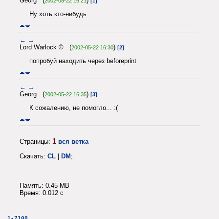
Georg (
)
2002-05-22 16:21
[1]
Ну хоть кто-нибудь
←
→
Lord Warlock © (
)
2002-05-22 16:30
[2]
попробуй находить через beforeprint
←
→
Georg (
)
2002-05-22 16:35
[3]
К сожалению, не помогло... :(
1
Страницы:
вся ветка
Скачать:
CL
|
DM
;
Память: 0.45 MB
Время: 0.012 c
1-7100