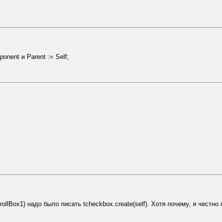
nent и Parent := Self;
ollBox1) надо было писать tcheckbox.create(self). Хотя почему, я честно