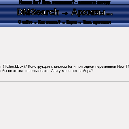
Нашли баг? Есть пожелания? - напишите автору
DMSearch
→ Архивы...
О сайте
→ Как искать?
→ Карта
→ Текс. протокол
нт (TCheckBox)? Конструкция с циклом for и при одной переменной New
бы не хотел использовать. Или у меня нет выбора?