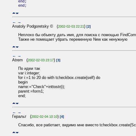
end;
end;
←
→
Anatoly Podgoretsky © (
)
2002-02-03 22:21
[2]
Неплохо бы объекту дать имя, для поиска с помощью FindCompo
Также не помещает убрать переменную New как ненужную
←
→
Atrem (
)
2002-02-03 23:17
[3]
По идеи так
var i:integer;
for i:=1 to 20 do with tcheckbox.create(self) do
begin
name:="Check"+inttostr(i);
parent:=form1;
end;
←
→
Геральт (
)
2002-02-04 10:10
[4]
Спасибо, все работает, видимо мне вместо tcheckbox.create(Scr