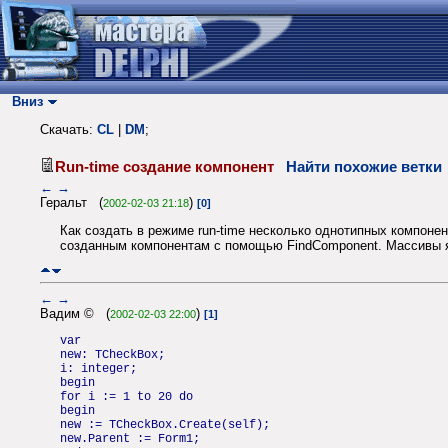
Вниз
Скачать:
CL
|
DM
;
Run-time создание компонент
Найти похожие ветки
←
→
Геральт (
)
2002-02-03 21:18
[0]
Как создать в режиме run-time несколько однотипных компоне
созданным компонентам с помощью FindComponent. Массивы я 
←
→
Вадим © (
)
2002-02-03 22:00
[1]
var
new: TCheckBox;
i: integer;
begin
for i := 1 to 20 do
begin
new := TCheckBox.Create(self);
new.Parent := Form1;