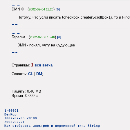
←
→
DMN © (
)
2002-02-04 11:26
[5]
Потому, что усли писать tcheckbox.create(ScrollBox1), то и Fin
←
→
Геральт (
)
2002-02-06 15:46
[6]
DMN - понял, учту на будующее
1
Страницы:
вся ветка
Скачать:
CL
|
DM
;
Память: 0.46 MB
Время: 0.009 c
1-66601
DenKop
2002-02-05 20:08
2002.02.21
Как отобрзить апостроф в переменной типа String