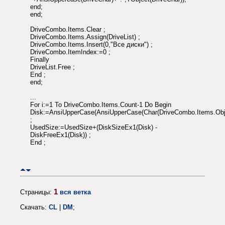
end;
end;
DriveCombo.Items.Clear ;
DriveCombo.Items.Assign(DriveList) ;
DriveCombo.Items.Insert(0,"Все диски") ;
DriveCombo.ItemIndex:=0 ;
Finally
DriveList.Free ;
End ;
end;
...
For i:=1 To DriveCombo.Items.Count-1 Do Begin
Disk:=AnsiUpperCase(AnsiUpperCase(Char(DriveCombo.Items.Objec
;
UsedSize:=UsedSize+(DiskSizeEx1(Disk) -
DiskFreeEx1(Disk)) ;
End ;
1
Страницы:
вся ветка
Скачать:
CL
|
DM
;