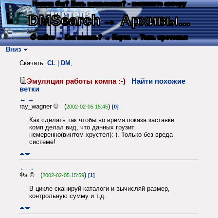
Нашли баг? Есть пожелания? - напишите автору
DMSearch
→ Архивы...
О сайте
→ Как искать?
→ Карта
→ Текс. протокол
Вниз
Скачать:
CL
|
DM
;
Эмуляция работы компа :-)
Найти похожие
ветки
←
→
ray_wagner © (
)
2002-02-05 15:45
[0]
Как сделать так чтобы во время показа заставки
комп делал вид, что данных грузит
немеренно(винтом хрустел):-). Только без вреда
системе!
←
→
Фэ © (
)
2002-02-05 15:59
[1]
В цикле сканируй каталоги и вычисляй размер,
контрольную сумму и т.д.