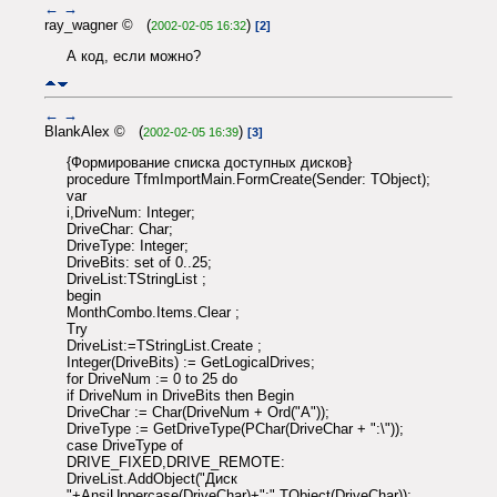
←
→
ray_wagner © (
)
2002-02-05 16:32
[2]
А код, если можно?
←
→
BlankAlex © (
)
2002-02-05 16:39
[3]
{Формирование списка доступных дисков}
procedure TfmImportMain.FormCreate(Sender: TObject);
var
i,DriveNum: Integer;
DriveChar: Char;
DriveType: Integer;
DriveBits: set of 0..25;
DriveList:TStringList ;
begin
MonthCombo.Items.Clear ;
Try
DriveList:=TStringList.Create ;
Integer(DriveBits) := GetLogicalDrives;
for DriveNum := 0 to 25 do
if DriveNum in DriveBits then Begin
DriveChar := Char(DriveNum + Ord("A"));
DriveType := GetDriveType(PChar(DriveChar + ":\"));
case DriveType of
DRIVE_FIXED,DRIVE_REMOTE:
DriveList.AddObject("Диск
"+AnsiUppercase(DriveChar)+":",TObject(DriveChar));