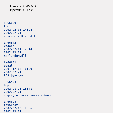
Память: 0.45 MB
Время: 0.017 c
1-66609
Abel
2002-02-06 14:04
2002.02.21
unicode и RichEdit
1-66542
yaJohn
2002-02-04 17:14
2002.02.21
BorlandMM.dll
6-66631
Donal
2001-12-03 10:59
2002.02.21
RAS функции
3-66453
Dup
2002-01-28 15:41
2002.02.21
dbgrig из нескольких таблиц
1-66608
tovSuhov
2002-02-06 11:56
2002.02.21