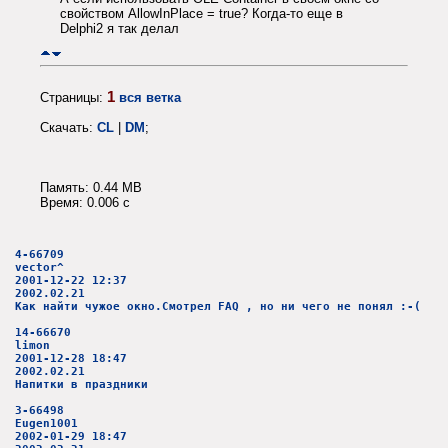
свойством AllowInPlace = true? Когда-то еще в
Delphi2 я так делал
1
Страницы:
вся ветка
Скачать:
CL
|
DM
;
Память: 0.44 MB
Время: 0.006 c
4-66709
vector^
2001-12-22 12:37
2002.02.21
Как найти чужое окно.Смотрел FAQ , но ни чего не понял :-(
14-66670
limon
2001-12-28 18:47
2002.02.21
Напитки в праздники
3-66498
Eugen1001
2002-01-29 18:47