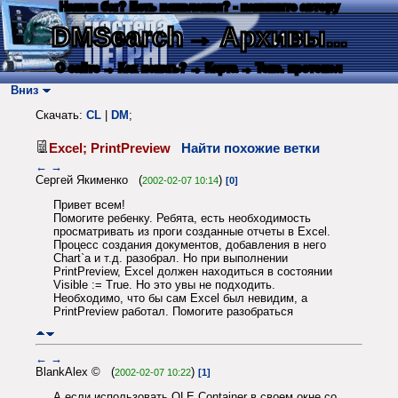
Нашли баг? Есть пожелания? - напишите автору
DMSearch
→ Архивы...
О сайте
→ Как искать?
→ Карта
→ Текс. протокол
Вниз
Скачать:
CL
|
DM
;
Excel; PrintPreview
Найти похожие ветки
←
→
Сергей Якименко (
)
2002-02-07 10:14
[0]
Привет всем!
Помогите ребенку. Ребята, есть необходимость
просматривать из проги созданные отчеты в Excel.
Процесс создания документов, добавления в него
Chart`а и т.д. разобрал. Но при выполнении
PrintPreview, Excel должен находиться в состоянии
Visible := True. Но это увы не подходить.
Необходимо, что бы сам Excel был невидим, а
PrintPreview работал. Помогите разобраться
←
→
BlankAlex © (
)
2002-02-07 10:22
[1]
А если использовать OLE Container в своем окне со