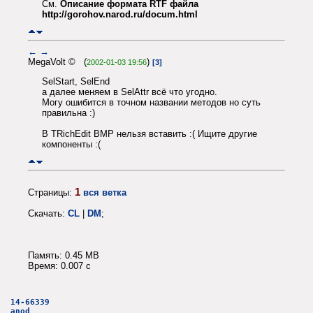
См.
Описание формата RTF файла
http://gorohov.narod.ru/docum.html
←
→
MegaVolt © (
)
2002-01-03 19:56
[3]
SelStart, SelEnd
а далее меняем в SelAttr всё что угодно.
Могу ошибится в точном названии методов но суть
правильна :)
В TRichEdit BMP нельзя вставить :( Ищите другие
компоненты :(
1
Страницы:
вся ветка
Скачать:
CL
|
DM
;
Память: 0.45 MB
Время: 0.007 c
14-66339
anod