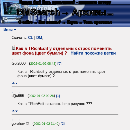
Нашли баг? Есть пожелания? - напишите автору
DMSearch
→ Архивы...
О сайте
→ Как искать?
→ Карта
→ Текс. протокол
Вниз
Скачать:
CL
|
DM
;
Как в TRichEdit у отдельных строк поменять
цвет фона (цвет бумаги) ?
Найти похожие ветки
←
→
Gol2000 (
)
2002-01-02 08:43
[0]
Как в TRichEdit у отдельных строк поменять цвет
фона (цвет бумаги) ?
←
→
d()c666 (
)
2002-01-02 09:28
[1]
Как в TRichEdit вставить bmp рисунок ???
←
→
gorohov © (
)
2002-01-02 11:40
[2]