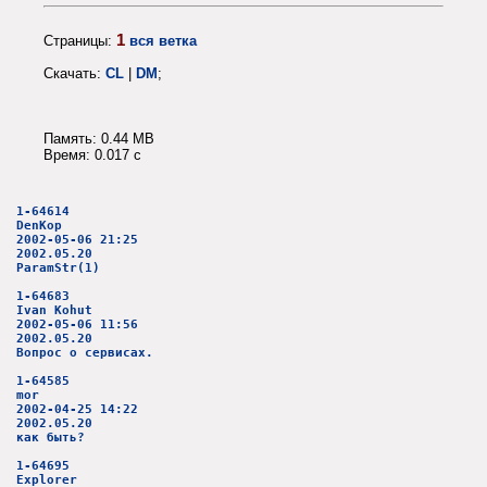
1
Страницы:
вся ветка
Скачать:
CL
|
DM
;
Память: 0.44 MB
Время: 0.017 c
1-64614
DenKop
2002-05-06 21:25
2002.05.20
ParamStr(1)
1-64683
Ivan Kohut
2002-05-06 11:56
2002.05.20
Вопрос о сервисах.
1-64585
mor
2002-04-25 14:22
2002.05.20
как быть?
1-64695
Explorer