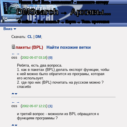
Нашли баг? Есть пожелания? - напишите автору
DMSearch
→ Архивы...
О сайте
→ Как искать?
→ Карта
→ Текс. протокол
Вниз
Скачать:
CL
|
DM
;
пакеты (BPL)
Найти похожие ветки
←
→
oss (
)
2002-05-07 03:18
[0]
Ребята, есть два вопроса.
1. как в пакетах (BPL) делать експорт функции, чобы
к ней можно было обратится из програмы, которая
его использует.
2. где про них (BPL) почитать на русском можно ?
спасибо
←
→
oss (
)
2002-05-07 12:21
[1]
и третий вопрос - можноли из BPL обращатся к
функциям программы ?