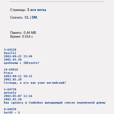
1
Страницы:
вся ветка
Скачать:
CL
|
DM
;
Память: 0.44 MB
Время: 0.014 c
3-64528
Vasilii
2002-04-22 15:44
2002.05.20
проблемы с IBEvents?
14-64816
Praco
2002-04-11 10:12
2002.05.20
Господа, а кто как учил английский?
1-64738
antoniz
2002-05-07 11:16
2002.05.20
Как сделать в Combobox выпадающий список переменной длины
4-64870
SerVS - S