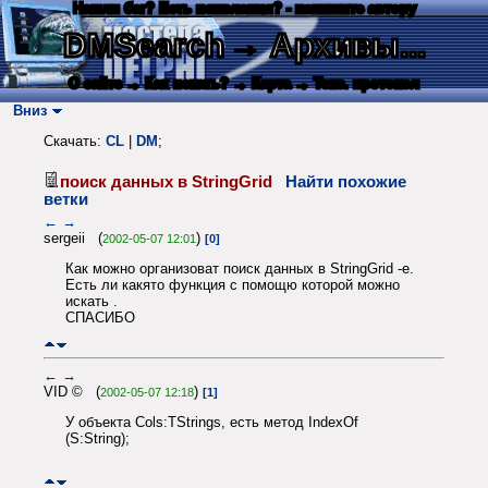
Нашли баг? Есть пожелания? - напишите автору
DMSearch
→ Архивы...
О сайте
→ Как искать?
→ Карта
→ Текс. протокол
Вниз
Скачать:
CL
|
DM
;
поиск данных в StringGrid
Найти похожие
ветки
←
→
sergeii (
)
2002-05-07 12:01
[0]
Как можно организоват поиск данных в StringGrid -е.
Есть ли какято функция с помощю которой можно
искать .
СПАСИБО
←
→
VID © (
)
2002-05-07 12:18
[1]
У объекта Cols:TStrings, есть метод IndexOf
(S:String);