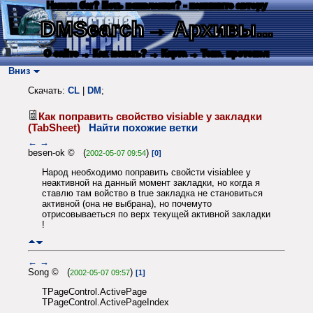
Нашли баг? Есть пожелания? - напишите автору
DMSearch
→ Архивы...
О сайте
→ Как искать?
→ Карта
→ Текс. протокол
Вниз
Скачать:
CL
|
DM
;
Как поправить свойство visiable у закладки
(TabSheet)
Найти похожие ветки
←
→
besen-ok © (
)
2002-05-07 09:54
[0]
Народ необходимо поправить свойсти visiablee у
неактивной на данный момент закладки, но когда я
ставлю там войство в true закладка не становиться
активной (она не выбрана), но почемуто
отрисовываеться по верх текущей активной закладки
!
←
→
Song © (
)
2002-05-07 09:57
[1]
TPageControl.ActivePage
TPageControl.ActivePageIndex