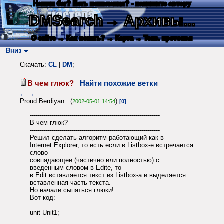
Нашли баг? Есть пожелания? - напишите автору
DMSearch
→ Архивы...
О сайте
→ Как искать?
→ Карта
→ Текс. протокол
Вниз
Скачать:
CL
|
DM
;
В чем глюк?
Найти похожие ветки
←
→
Proud Berdiyan (
)
2002-05-01 14:54
[0]
-----------------------------------------------------------------
В чем глюк?
-----------------------------------------------------------------
Решил сделать алгоритм работающий как в
Internet Explorer, то есть если в Listbox-е встречается
слово
совпадающее (частично или полностью) с
введенным словом в Edite, то
в Edit вставляется текст из Listbox-а и выделяется
вставленная часть текста.
Но начали сыпаться глюки!
Вот код:
unit Unit1;