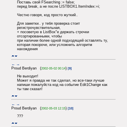
Поставь свой FSearching := false;
перед break, а не после LISTBOX1.ItemIndex:=i;
Честно говоря, код просто жуткий..
Для заметки.. у тебя проверка стоит
регистрочувствительная,
+ посоветую в ListBox"e держать строчки
отсортированными, чтобы
при наличии более одной подходящей оставлять ту,
которая покороче, или усложнить алгоритм
нахождения
←
→
Proud Berdiyan (
)
2002-05-02 00:14
[9]
Не выходит!
Может я правда не так сделал, но все-таки лучше
напиши пожалуйста код на событие Edit1Change как
ты там сказал!
←
→
Proud Berdiyan (
)
2002-05-03 12:15
[10]
???