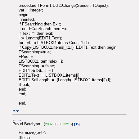
procedure TForm1.Edit1Change(Sender: TObject);
var i,l:integer;
begin
inherited;
if FSearching then Exit;
if not FCanSearch then Exit;
if Text="" then exit;
l := Length(EDIT1.Text);
for i:=0 to LISTBOX1.items.Count-1 do
if Copy(LISTBOX1.items[i],1,l)=EDIT1.Text then begin
FSearching:=true;
FPos := i;
LISTBOX1.ItemIndex:=i;
FSearching := false;
EDIT1.SelStart := I;
EDIT1.Text := LISTBOX1.items[i];
EDIT1.SelLength := -(Length(LISTBOX1.items[i])-l);
Break;
end;
end;
end.
←
→
Proud Berdiyan (
)
2002-05-03 22:15
[15]
Не выходит! :)
Шо за…