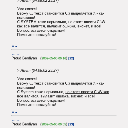
> Atrem (04.05.02 23:27)
Уже ближе!
Ввожу C, текст становится C:\ выделяется :\ - как
положено!
С SYSTEM тоже нормально, но стоит ввести C:\W
как все валится, вылазит ошибка, виснет, и все!
Вопрос остается открытым!
Помогите пожалуйста!
←
→
Proud Berdiyan (
)
2002-05-05 00:16
[22]
> Atrem (04.05.02 23:27)
Уже ближе!
Ввожу C, текст становится C:\ выделяется :\ - как
положено!
С System тоже нормально,
но стоит ввести C:\W как
все валится, вылазит ошибка, виснет, и все!
Вопрос остается открытым!
Помогите пожалуйста!
←
→
Proud Berdiyan (
)
2002-05-05 00:55
[23]