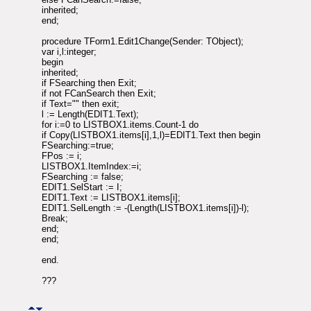
inherited;
end;
procedure TForm1.Edit1Change(Sender: TObject);
var i,l:integer;
begin
inherited;
if FSearching then Exit;
if not FCanSearch then Exit;
if Text="" then exit;
l := Length(EDIT1.Text);
for i:=0 to LISTBOX1.items.Count-1 do
if Copy(LISTBOX1.items[i],1,l)=EDIT1.Text then begin
FSearching:=true;
FPos := i;
LISTBOX1.ItemIndex:=i;
FSearching := false;
EDIT1.SelStart := I;
EDIT1.Text := LISTBOX1.items[i];
EDIT1.SelLength := -(Length(LISTBOX1.items[i])-l);
Break;
end;
end;
end.
???