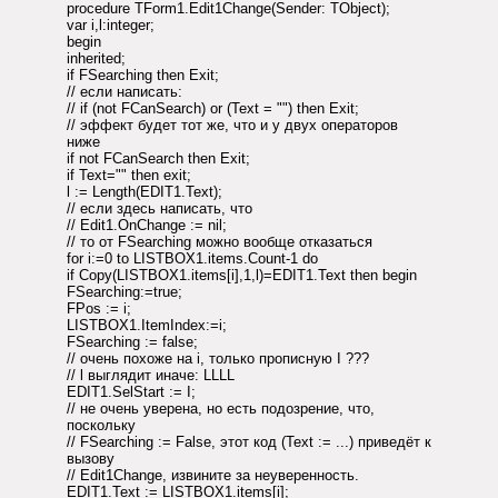
procedure TForm1.Edit1Change(Sender: TObject);
var i,l:integer;
begin
inherited;
if FSearching then Exit;
// если написать:
// if (not FCanSearch) or (Text = "") then Exit;
// эффект будет тот же, что и у двух операторов
ниже
if not FCanSearch then Exit;
if Text="" then exit;
l := Length(EDIT1.Text);
// если здесь написать, что
// Edit1.OnChange := nil;
// то от FSearching можно вообще отказаться
for i:=0 to LISTBOX1.items.Count-1 do
if Copy(LISTBOX1.items[i],1,l)=EDIT1.Text then begin
FSearching:=true;
FPos := i;
LISTBOX1.ItemIndex:=i;
FSearching := false;
// очень похоже на i, только прописную I ???
// l выглядит иначе: LLLL
EDIT1.SelStart := I;
// не очень уверена, но есть подозрение, что,
поскольку
// FSearching := False, этот код (Text := ...) приведёт к
вызову
// Edit1Change, извините за неуверенность.
EDIT1.Text := LISTBOX1.items[i];