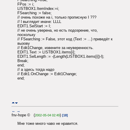
FPos := i;
LISTBOX1.ItemIndex:=i;
FSearching := false;
// очень похоже на i, только прописную I ???
// l выглядит иначе: LLLL
EDIT1.SelStart := I;
// не очень уверена, но есть подозрение, что,
поскольку
// FSearching := False, этот код (Text := ...) приведёт к
вызову
// Edit1Change, извените за неуверенность.
EDIT1.Text := LISTBOX1.items[i];
EDIT1.SelLength := -(Length(LISTBOX1.items[i])-l);
Break;
end;
// а здесь тогда надо
// Edit1.OnChange := Edit1Change;
end;
←
→
fnv-hope © (
)
2002-05-04 02:49
[18]
Мне тоже много чаво не нравится.