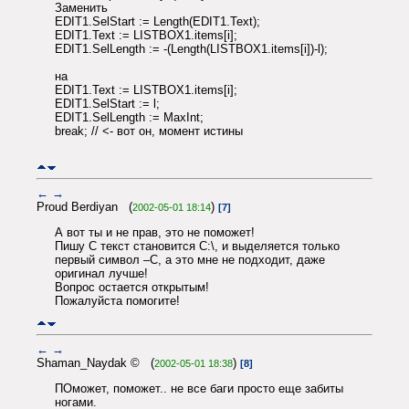
Заменить
EDIT1.SelStart := Length(EDIT1.Text);
EDIT1.Text := LISTBOX1.items[i];
EDIT1.SelLength := -(Length(LISTBOX1.items[i])-l);
на
EDIT1.Text := LISTBOX1.items[i];
EDIT1.SelStart := l;
EDIT1.SelLength := MaxInt;
break; // <- вот он, момент истины
←
→
Proud Berdiyan (
)
2002-05-01 18:14
[7]
А вот ты и не прав, это не поможет!
Пишу C текст становится C:\, и выделяется только
первый символ –C, а это мне не подходит, даже
оригинал лучше!
Вопрос остается открытым!
Пожалуйста помогите!
←
→
Shaman_Naydak © (
)
2002-05-01 18:38
[8]
ПОможет, поможет.. не все баги просто еще забиты
ногами.