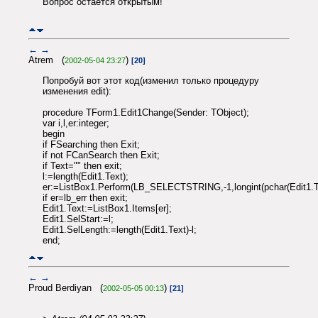
Вопрос остается открытым!
←
→
Atrem (
)
2002-05-04 23:27
[20]
Попробуй вот этот код(изменил только процедуру
изменения edit):
procedure TForm1.Edit1Change(Sender: TObject);
var i,l,er:integer;
begin
if FSearching then Exit;
if not FCanSearch then Exit;
if Text="" then exit;
l:=length(Edit1.Text);
er:=ListBox1.Perform(LB_SELECTSTRING,-1,longint(pchar(Edit1.Te
if er=lb_err then exit;
Edit1.Text:=ListBox1.Items[er];
Edit1.SelStart:=l;
Edit1.SelLength:=length(Edit1.Text)-l;
end;
←
→
Proud Berdiyan (
)
2002-05-05 00:13
[21]