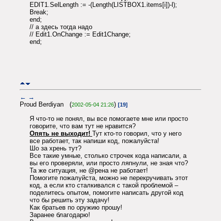
EDIT1.SelLength := -(Length(LISTBOX1.items[i])-l);
Break;
end;
// а здесь тогда надо
// Edit1.OnChange := Edit1Change;
end;
←
→
Proud Berdiyan (
)
2002-05-04 21:26
[19]
Я что-то не понял, вы все помогаете мне или просто
говорите, что вам тут не нравится?
Опять не выходит!
Тут кто-то говорил, что у него
все работает, так напиши код, пожалуйста!
Шо за хрень тут?
Все такие умные, столько строчек кода написали, а
вы его проверяли, или просто ляпнули, не зная что?
Та же ситуация, не @рена не работает!
Помогите пожалуйста, можно не перекручивать этот
код, а если кто сталкивался с такой проблемой –
поделитесь опытом, помогите написать другой код
что бы решить эту задачу!
Как братьев по оружию прошу!
Заранее благодарю!