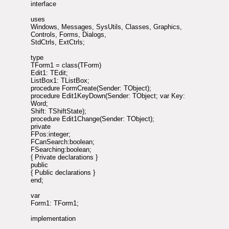
interface
uses
Windows, Messages, SysUtils, Classes, Graphics,
Controls, Forms, Dialogs,
StdCtrls, ExtCtrls;
type
TForm1 = class(TForm)
Edit1: TEdit;
ListBox1: TListBox;
procedure FormCreate(Sender: TObject);
procedure Edit1KeyDown(Sender: TObject; var Key:
Word;
Shift: TShiftState);
procedure Edit1Change(Sender: TObject);
private
FPos:integer;
FCanSearch:boolean;
FSearching:boolean;
{ Private declarations }
public
{ Public declarations }
end;
var
Form1: TForm1;
implementation