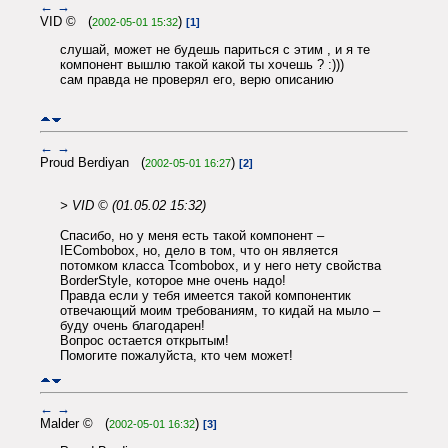
←
→
VID © (
)
2002-05-01 15:32
[1]
слушай, может не будешь париться с этим , и я те
компонент вышлю такой какой ты хочешь ? :)))
сам правда не проверял его, верю описанию
←
→
Proud Berdiyan (
)
2002-05-01 16:27
[2]
> VID © (01.05.02 15:32)
Спасибо, но у меня есть такой компонент –
IECombobox, но, дело в том, что он является
потомком класса Tcombobox, и у него нету свойства
BorderStyle, которое мне очень надо!
Правда если у тебя имеется такой компонентик
отвечающий моим требованиям, то кидай на мыло –
буду очень благодарен!
Вопрос остается открытым!
Помогите пожалуйста, кто чем может!
←
→
Malder © (
)
2002-05-01 16:32
[3]