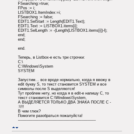
FSearching:=true;
FPos := i;
LISTBOX1.ItemIndex:=i;
FSearching := false;
EDIT1.SelStart := Length(EDIT1.Text);
EDIT1.Text := LISTBOX1.items[i];
EDIT1.SelLength := -(Length(LISTBOX1.items[i])-l);
end;
end;
end.
Теперь, в Listbox-е есть три строчки:
C:\
C:\Windows\System
SYSTEM
Запустим… все вроде нормально, когда я ввожу в
edit букву S, то текст становится SYSTEM и все
символы после S выделяются!
Тут проблем нету, но когда я в edit-е напишу C, то
текст становится C:\Windows\System,
А ВЫДЕЛЯЕТСЯ ТОЛЬКО ДВА ЗНАКА ПОСЛЕ С -
:\!!!
В чем глюк?
Помогите разобраться пожалуйста!
-----------------------------------------------------------------