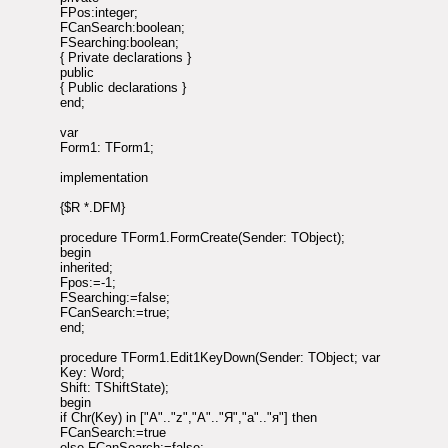
FPos:integer;
FCanSearch:boolean;
FSearching:boolean;
{ Private declarations }
public
{ Public declarations }
end;
var
Form1: TForm1;
implementation
{$R *.DFM}
procedure TForm1.FormCreate(Sender: TObject);
begin
inherited;
Fpos:=-1;
FSearching:=false;
FCanSearch:=true;
end;
procedure TForm1.Edit1KeyDown(Sender: TObject; var
Key: Word;
Shift: TShiftState);
begin
if Chr(Key) in ["A".."z","А".."Я","а".."я"] then
FCanSearch:=true
else FCanSearch:=false;