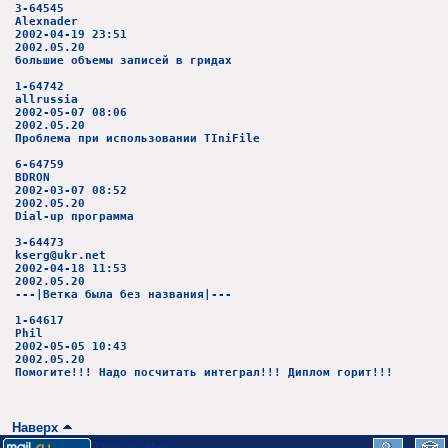
3-64545
Alexnader
2002-04-19 23:51
2002.05.20
большие объемы записей в гридах
1-64742
allrussia
2002-05-07 08:06
2002.05.20
Проблема при использовании TIniFile
6-64759
BDRON
2002-03-07 08:52
2002.05.20
Dial-up программа
3-64473
kserg@ukr.net
2002-04-18 11:53
2002.05.20
---|Ветка была без названия|---
1-64617
Phil
2002-05-05 10:43
2002.05.20
Помогите!!! Надо посчитать интеграл!!! Диплом горит!!!
Наверх