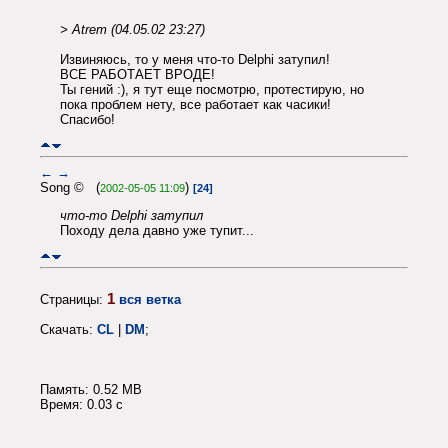
> Atrem (04.05.02 23:27)
Извиняюсь, то у меня что-то Delphi затупил!
ВСЕ РАБОТАЕТ ВРОДЕ!
Ты гений :), я тут еще посмотрю, протестирую, но
пока проблем нету, все работает как часики!
Спасибо!
←
→
Song © (
)
2002-05-05 11:09
[24]
что-то Delphi затупил
Походу дела давно уже тупит...
1
Страницы:
вся ветка
Скачать:
CL
|
DM
;
Память: 0.52 MB
Время: 0.03 c