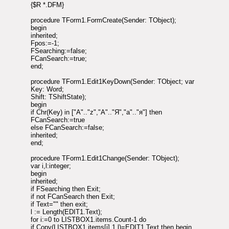
{$R *.DFM}
procedure TForm1.FormCreate(Sender: TObject);
begin
inherited;
Fpos:=-1;
FSearching:=false;
FCanSearch:=true;
end;
procedure TForm1.Edit1KeyDown(Sender: TObject; var
Key: Word;
Shift: TShiftState);
begin
if Chr(Key) in ["A".."z","А".."Я","а".."я"] then
FCanSearch:=true
else FCanSearch:=false;
inherited;
end;
procedure TForm1.Edit1Change(Sender: TObject);
var i,l:integer;
begin
inherited;
if FSearching then Exit;
if not FCanSearch then Exit;
if Text="" then exit;
l := Length(EDIT1.Text);
for i:=0 to LISTBOX1.items.Count-1 do
if Copy(LISTBOX1.items[i],1,l)=EDIT1.Text then begin