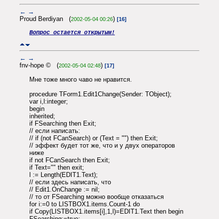
←
→
Proud Berdiyan (
)
2002-05-04 00:26
[16]
Вопрос остается открытым!
←
→
fnv-hope © (
)
2002-05-04 02:48
[17]
Мне тоже много чаво не нравится.
procedure TForm1.Edit1Change(Sender: TObject);
var i,l:integer;
begin
inherited;
if FSearching then Exit;
// если написать:
// if (not FCanSearch) or (Text = "") then Exit;
// эффект будет тот же, что и у двух операторов
ниже
if not FCanSearch then Exit;
if Text="" then exit;
l := Length(EDIT1.Text);
// если здесь написать, что
// Edit1.OnChange := nil;
// то от FSearching можно вообще отказаться
for i:=0 to LISTBOX1.items.Count-1 do
if Copy(LISTBOX1.items[i],1,l)=EDIT1.Text then begin
FSearching:=true;