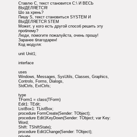
Ставлю C, текст становится С:\ И ВЕСЬ
ВЫДЕЛЯЕТСЯ!
Шо за хрень?
Пишу S, текст становиться SYSTEM И
ВЫДЕЛЯЕТСЯ STEM
Может, у кого есть другой способ решить эту
проблему?
Люди, помогите пожалуйста, очень прошу!
Заранее благодарен!
Код модуля:
unit Unit1;
interface
uses
Windows, Messages, SysUtils, Classes, Graphics,
Controls, Forms, Dialogs,
StdCtrls, ExtCtrls;
type
TForm1 = class(TForm)
Edit1: TEdit;
ListBox1: TListBox;
procedure FormCreate(Sender: TObject);
procedure Edit1KeyDown(Sender: TObject; var Key:
Word;
Shift: TShiftState);
procedure Edit1Change(Sender: TObject);
private