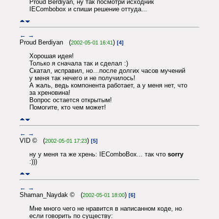
Proud Berdiyan, ну так посмотри исходник
IECombobox и спиши решение оттуда...
←
→
Proud Berdiyan (
)
2002-05-01 16:41
[4]
Хорошая идея!
Только я сначала так и сделал :)
Скатал, исправил, но…после долгих часов мучений
у меня так нечего и не получилось!
А жаль, ведь компонента работает, а у меня нет, что
за хреновина!
Вопрос остается открытым!
Помогите, кто чем может!
←
→
VID © (
)
2002-05-01 17:23
[5]
ну у меня та же хрень: IEComboBox... так что
sorry
:)))
←
→
Shaman_Naydak © (
)
2002-05-01 18:00
[6]
Мне много чего не нравится в написанном коде, но
если говорить по существу: