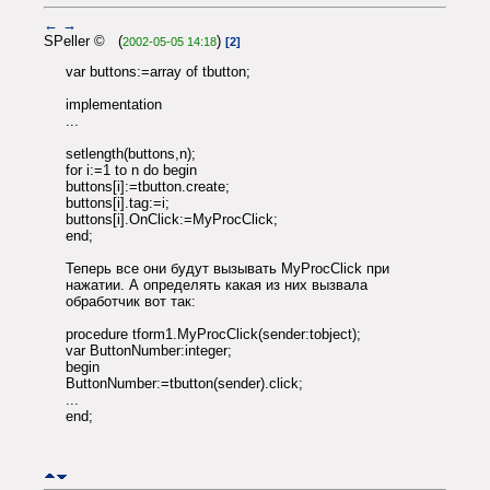
←
→
SPeller © (
)
2002-05-05 14:18
[2]
var buttons:=array of tbutton;
implementation
...
setlength(buttons,n);
for i:=1 to n do begin
buttons[i]:=tbutton.create;
buttons[i].tag:=i;
buttons[i].OnClick:=MyProcClick;
end;
Теперь все они будут вызывать MyProcClick при
нажатии. А определять какая из них вызвала
обработчик вот так:
procedure tform1.MyProcClick(sender:tobject);
var ButtonNumber:integer;
begin
ButtonNumber:=tbutton(sender).click;
...
end;