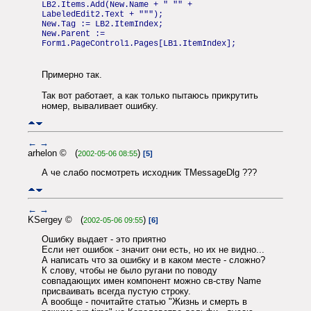
LB2.Items.Add(New.Name + " "" +
LabeledEdit2.Text + """);
New.Tag := LB2.ItemIndex;
New.Parent :=
Form1.PageControl1.Pages[LB1.ItemIndex];
Примерно так.
Так вот работает, а как только пытаюсь прикрутить
номер, вываливает ошибку.
←
→
arhelon © (
)
2002-05-06 08:55
[5]
А че слабо посмотреть исходник TMessageDlg ???
←
→
KSergey © (
)
2002-05-06 09:55
[6]
Ошибку выдает - это приятно
Если нет ошибок - значит они есть, но их не видно...
А написать что за ошибку и в каком месте - сложно?
К слову, чтобы не было ругани по поводу
совпадающих имен компонент можно св-ству Name
присваивать всегда пустую строку.
А вообще - почитайте статью "Жизнь и смерть в