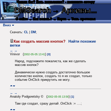
Нашли баг? Есть пожелания? - напишите автору
DMSearch
→ Архивы...
О сайте
→ Как искать?
→ Карта
→ Текс. протокол
Вниз
Скачать:
CL
|
DM
;
Как создать массив кнопок?
Найти похожие
ветки
←
→
Vinivor (
)
2002-05-05 13:41
[0]
Народ, подскажите пожалиста, как же сделать
массив кнопок?
Динамически нужно создать достаточно большое
количество кнопок, создать то я их создал, только
событие OnClick прикрутить не могу.
←
→
Anatoly Podgoretsky © (
)
2002-05-05 13:56
[1]
Там где создал, сразу делай .OnClick := ....;