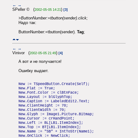
←
→
SPeller © (
)
2002-05-05 14:21
[3]
>ButtonNumber:=tbutton(sender).click;
Надо так:
ButtonNumber:=tbutton(sender).
Tag
;
←
→
Vinivor (
)
2002-05-05 21:49
[4]
А вот и не получается!
Ошибку выдает.
New := TSpeedButton.Create(Self);
New.Flat := True;
New.Font.Color := clBtnFace;
New.Layout := blGlyphTop;
New.Caption := LabeledEdit2.Text;
New.ClientHeight := 70;
New.ClientWidth := 70;
New.Glyph := Image1.Picture.Bitmap;
New.Cursor := crHandPoint;
New.Left := BL[LB1.ItemIndex];
New.Top := BT[LB1.ItemIndex];
New.Name := "SB" + IntToStr(Name1);
New.OnClick := NewClick;