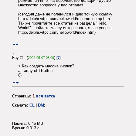
режиме run-time" на Королевстве дельфи - дусаю
множество вопросов у вас отпадет
(сегодня даже не поленился и даю точную ссылку
http://delphi.vitpc.com/helloworld/runtime_comp.htm
Так же прочитайте все статьи из раздела "Hello,
World!" - найдете массу интересного, я вас уверяю
http://delphi.vitpc.com/helloworld/index.htm)
←
→
Fay © (
)
2002-05-07 08:09
[7]
> Как создать массив кнопок?
a : array of TButton
8)
1
Страницы:
вся ветка
Скачать:
CL
|
DM
;
Память: 0.46 MB
Время: 0.013 c