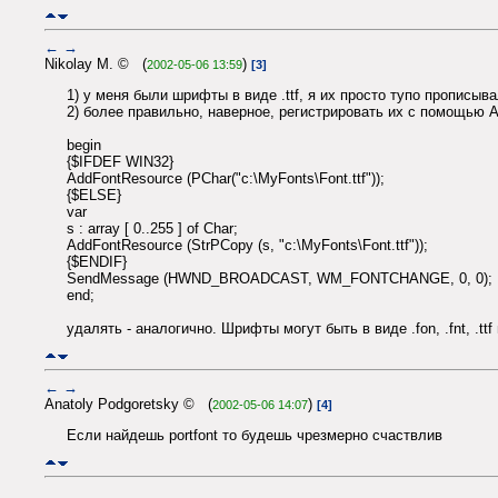
←
→
Nikolay M. © (
)
2002-05-06 13:59
[3]
1) у меня были шрифты в виде .ttf, я их просто тупо прописыв
2) более правильно, наверное, регистрировать их с помощью 
begin
{$IFDEF WIN32}
AddFontResource (PChar("c:\MyFonts\Font.ttf"));
{$ELSE}
var
s : array [ 0..255 ] of Char;
AddFontResource (StrPCopy (s, "c:\MyFonts\Font.ttf"));
{$ENDIF}
SendMessage (HWND_BROADCAST, WM_FONTCHANGE, 0, 0);
end;
удалять - аналогично. Шрифты могут быть в виде .fon, .fnt, .ttf
←
→
Anatoly Podgoretsky © (
)
2002-05-06 14:07
[4]
Если найдешь portfont то будешь чрезмерно счаствлив