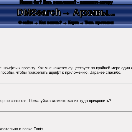
Нашли баг? Есть пожелания? - напишите автору
DMSearch
→ Архивы...
О сайте
→ Как искать?
→ Карта
→ Текс. протокол
 шрифты к проекту. Как мне кажется существует по крайней мере один 
способы, чтобы прикрепить шрифт к приложению. Заранее спасибо.
ор не знаю как. Пожалуйста скажите как их туда прикрепить?
зательно в папке Fonts.