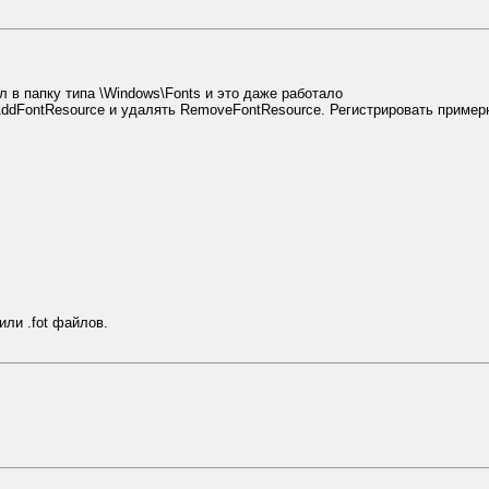
ал в папку типа \Windows\Fonts и это даже работало
AddFontResource и удалять RemoveFontResource. Регистрировать примерн
 или .fot файлов.