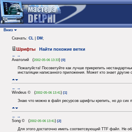
Вниз
Скачать:
CL
|
DM
;
Шрифты
Найти похожие ветки
←
→
Анатолий (
)
2002-05-06 13:33
[0]
Пожалуйста! Посоветуйте как лучше прикрепить нестандартные
инсталяции написанного приложения. Может кто знает другие 
←
→
Windeus © (
)
2002-05-06 13:41
[1]
Знаю что можно в файл ресурсов шрифты крепить, но до сих п
←
→
Song © (
)
2002-05-06 13:41
[2]
Для этого достаточно иметь соответсвующий TTF файл. Не обя