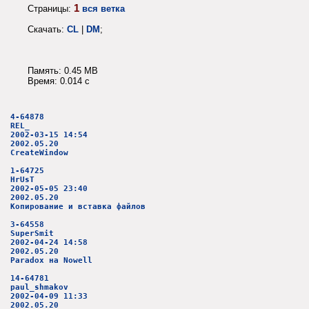
1
Страницы:
вся ветка
Скачать:
CL
|
DM
;
Память: 0.45 MB
Время: 0.014 c
4-64878
REL_
2002-03-15 14:54
2002.05.20
CreateWindow
1-64725
HrUsT
2002-05-05 23:40
2002.05.20
Копирование и вставка файлов
3-64558
SuperSmit
2002-04-24 14:58
2002.05.20
Paradox на Nowell
14-64781
paul_shmakov
2002-04-09 11:33
2002.05.20