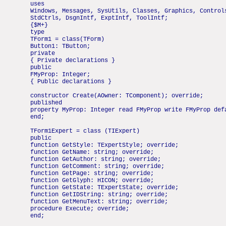
uses
Windows, Messages, SysUtils, Classes, Graphics, Control
StdCtrls, DsgnIntf, ExptIntf, ToolIntf;
{$M+}
type
TForm1 = class(TForm)
Button1: TButton;
private
{ Private declarations }
public
FMyProp: Integer;
{ Public declarations }
constructor Create(AOwner: TComponent); override;
published
property MyProp: Integer read FMyProp write FMyProp def
end;
TForm1Expert = class (TIExpert)
public
function GetStyle: TExpertStyle; override;
function GetName: string; override;
function GetAuthor: string; override;
function GetComment: string; override;
function GetPage: string; override;
function GetGlyph: HICON; override;
function GetState: TExpertState; override;
function GetIDString: string; override;
function GetMenuText: string; override;
procedure Execute; override;
end;