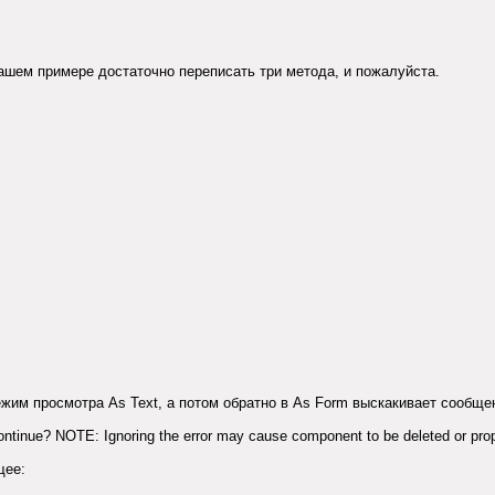
Вашем примере достаточно переписать три метода, и пожалуйста.
ежим просмотра As Text, а потом обратно в As Form выскакивает сообще
ntinue? NOTE: Ignoring the error may cause component to be deleted or prope
щее: