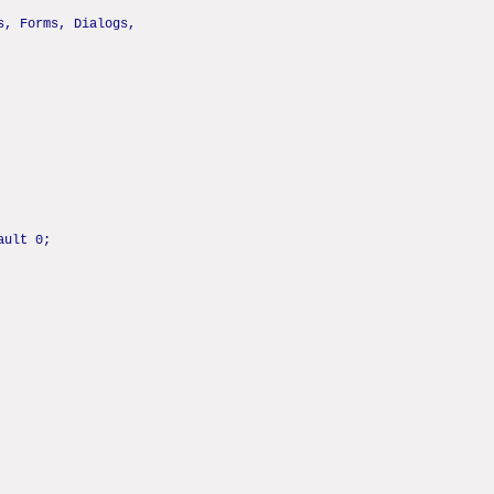
s, Forms, Dialogs,
ault 0;