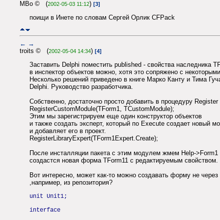
MBo © (
)
2002-05-03 11:12
[3]
поищи в Инете по словам Сергей Орлик CFPack
←
→
troits © (
)
2002-05-04 14:34
[4]
Заставить Delphi поместить published - свойства наследника T
в инспектор объектов можно, хотя это сопряжено с некоторым
Несколько решений приведено в книге Марко Канту и Тима Гуч
Delphi. Руководство разработчика.
Собственно, достаточно просто добавить в процедуру Register
RegisterCustomModule(TForm1, TCustomModule);
Этим мы зарегистрируем еще один конструктор объектов
и также создать эксперт, который по Execute создает новый м
и добавляет его в проект.
RegisterLibraryExpert(TForm1Expert.Create);
После инсталляции пакета с этим модулем жмем Help->Form1 
создастся новая форма TForm11 c редактируемым свойством.
Вот интересно, может как-то можно создавать форму не через 
,например, из репозитория?
unit Unit1;
interface