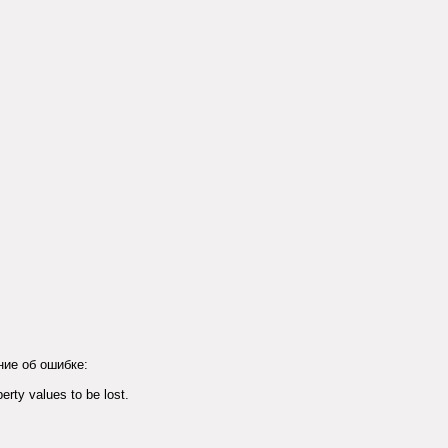
ние об ошибке:
rty values to be lost.