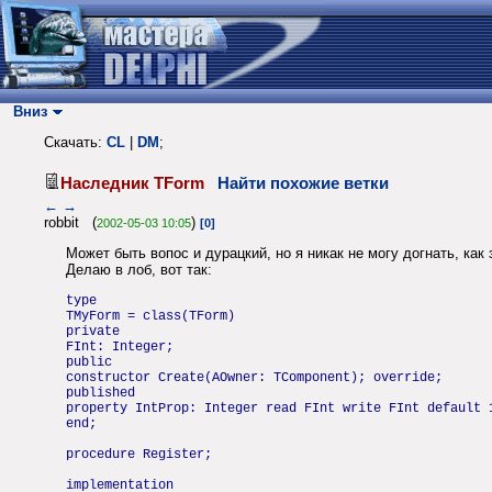
Вниз
Скачать:
CL
|
DM
;
Наследник TForm
Найти похожие ветки
←
→
robbit (
)
2002-05-03 10:05
[0]
Может быть вопос и дурацкий, но я никак не могу догнать, ка
Делаю в лоб, вот так:
type
TMyForm = class(TForm)
private
FInt: Integer;
public
constructor Create(AOwner: TComponent); override;
published
property IntProp: Integer read FInt write FInt default 
end;
procedure Register;
implementation