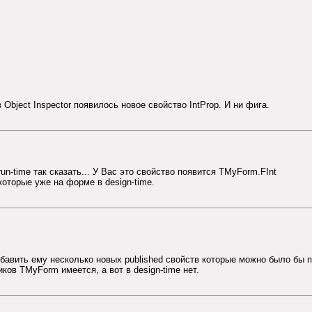
bject Inspector появилось новое свойство IntProp. И ни фига.
un-time так сказать... У Вас это свойство появится TMyForm.FInt
оторые уже на форме в design-time.
авить ему несколько новых published свойств которые можно было бы по
ков TMyForm имеется, а вот в design-time нет.