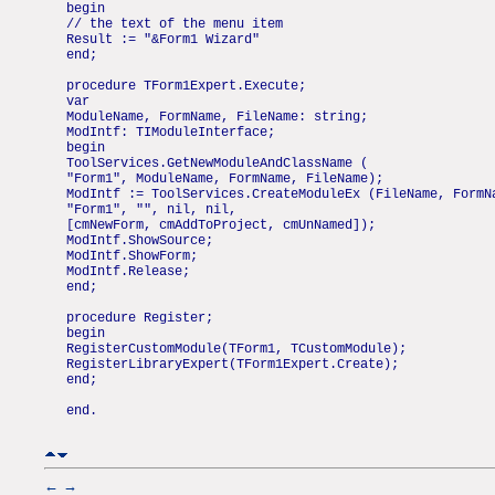
begin
// the text of the menu item
Result := "&Form1 Wizard"
end;
procedure TForm1Expert.Execute;
var
ModuleName, FormName, FileName: string;
ModIntf: TIModuleInterface;
begin
ToolServices.GetNewModuleAndClassName (
"Form1", ModuleName, FormName, FileName);
ModIntf := ToolServices.CreateModuleEx (FileName, FormN
"Form1", "", nil, nil,
[cmNewForm, cmAddToProject, cmUnNamed]);
ModIntf.ShowSource;
ModIntf.ShowForm;
ModIntf.Release;
end;
procedure Register;
begin
RegisterCustomModule(TForm1, TCustomModule);
RegisterLibraryExpert(TForm1Expert.Create);
end;
end.
←
→