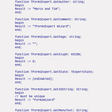
function TForm1Expert.GetAuthor: string;
begin
Result := "Marco and Tim";
end;
function TForm1Expert.GetComment: String;
begin
Result := "TForm1Expert Wizard";
end;
function TForm1Expert.GetPage: string;
begin
Result := "";
end;
function TForm1Expert.GetGlyph: HICON;
begin
Result := 0;
end;
function TForm1Expert.GetState: TExpertState;
begin
Result := [esEnabled];
end;
function TForm1Expert.GetIDString: String;
begin
// must be unique
Result := "Form1Wizard"
end;
function TForm1Expert.GetMenuText: String;