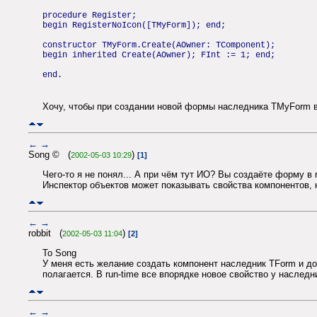
procedure Register;
begin RegisterNoIcon([TMyForm]); end;
constructor TMyForm.Create(AOwner: TComponent);
begin inherited Create(AOwner); FInt := 1; end;
end.
Хочу, чтобы при создании новой формы наследника TMyForm в O
←
→
Song © (
)
2002-05-03 10:29
[1]
Чего-то я не понял... А при чём тут ИО? Вы создаёте форму в r
Инспектор объектов может показывать свойства компонентов, к
←
→
robbit (
)
2002-05-03 11:04
[2]
To Song
У меня есть желание создать компонент наследник TForm и доб
полагается. В run-time все впорядке новое свойство у наследни
←
→