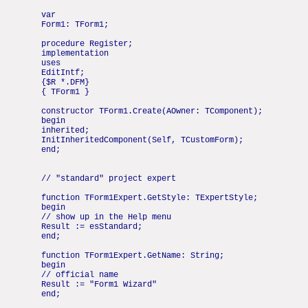
var
Form1: TForm1;
procedure Register;
implementation
uses
EditIntf;
{$R *.DFM}
{ TForm1 }
constructor TForm1.Create(AOwner: TComponent);
begin
inherited;
InitInheritedComponent(Self, TCustomForm);
end;
// "standard" project expert
function TForm1Expert.GetStyle: TExpertStyle;
begin
// show up in the Help menu
Result := esStandard;
end;
function TForm1Expert.GetName: String;
begin
// official name
Result := "Form1 Wizard"
end;