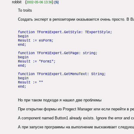
robbit (
)
2002-05-06 13:36
[5]
To troits
Создать эксперт в репозитории оказывается очень просто. В 
function TForm1Expert.GetStyle: TExpertStyle;
begin
Result := esForm;
end;
function TForm1Expert.GetPage: string;
begin
Result := "Form1";
end;
function TForm1Expert.GetMenuText: String;
begin
Result := ""
end;
Но при таком подходе я нашел две проблемы
При открытии формы из Progect Manager или если перейти в р
A component named Button1 already exists. Ignore the error and co
А при запуске программы на выполнение выскакивает следую