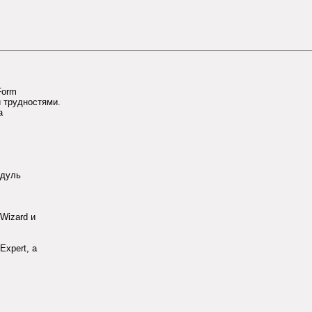
Form
и трудностями.
а
одуль
Wizard и
Expert, а