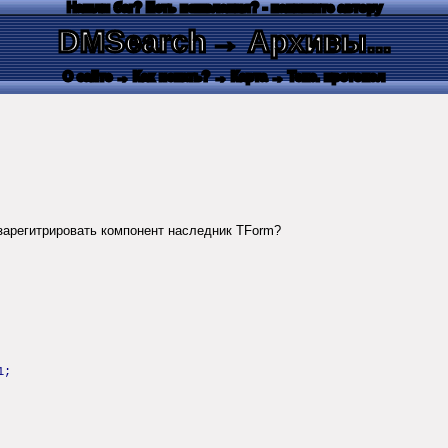
Нашли баг? Есть пожелания? - напишите автору
DMSearch
→ Архивы...
О сайте
→ Как искать?
→ Карта
→ Текс. протокол
к зарегитрировать компонент наследник TForm?
1;