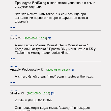
Процедура EndDoing выполняется успешно и в том и
в другом случаях.
Что это может быть такое ? В чём разница при
выполнении первого и второго вариантов показа
формы ?
←
→
troits © (
)
2002-05-04 15:09
[1]
А что такое события MouseEnter и MouseLeave?
Когда они наступают? Просто D6 у меня нет, а в D5 у
TLabel, по-моему, таких событий нет.
←
→
Anatoly Podgoretsky © (
)
2002-05-04 15:26
[2]
А с чего бы ей стать "True" если if testover then exit;
←
→
SPeller © (
)
2002-05-04 16:26
[3]
2troits © (04.05.02 15:09)
Они происходят когда мышь "заходит" и покидает