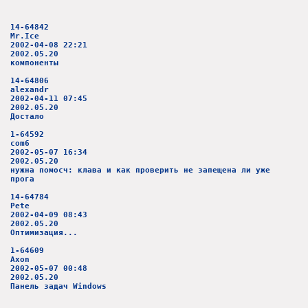
14-64842
Mr.Ice
2002-04-08 22:21
2002.05.20
компоненты
14-64806
alexandr
2002-04-11 07:45
2002.05.20
Достало
1-64592
com6
2002-05-07 16:34
2002.05.20
нужна помосч: клава и как проверить не запещена ли уже
прога
14-64784
Pete
2002-04-09 08:43
2002.05.20
Оптимизация...
1-64609
Axon
2002-05-07 00:48
2002.05.20
Панель задач Windows