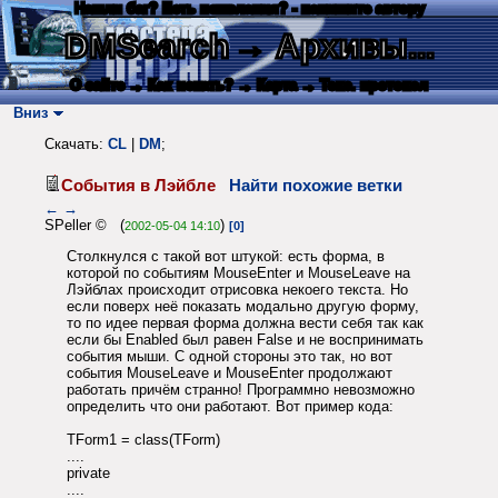
Нашли баг? Есть пожелания? - напишите автору
DMSearch
→ Архивы...
О сайте
→ Как искать?
→ Карта
→ Текс. протокол
Вниз
Скачать:
CL
|
DM
;
События в Лэйбле
Найти похожие ветки
←
→
SPeller © (
)
2002-05-04 14:10
[0]
Столкнулся с такой вот штукой: есть форма, в
которой по событиям MouseEnter и MouseLeave на
Лэйблах происходит отрисовка некоего текста. Но
если поверх неё показать модально другую форму,
то по идее первая форма должна вести себя так как
если бы Enabled был равен False и не воспринимать
события мыши. С одной стороны это так, но вот
события MouseLeave и MouseEnter продолжают
работать причём странно! Программно невозможно
определить что они работают. Вот пример кода:
TForm1 = class(TForm)
....
private
....