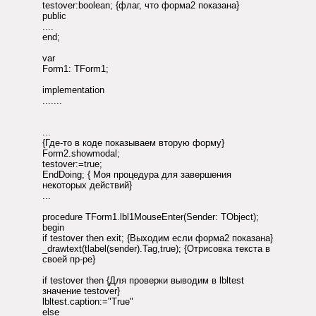
testover:boolean; {флаг, что форма2 показана}
public
....
end;
var
Form1: TForm1;
implementation
.......
...
{Где-то в коде показываем вторую форму}
Form2.showmodal;
testover:=true;
EndDoing; { Моя процедура для завершения
некоторых действий}
...
procedure TForm1.lbl1MouseEnter(Sender: TObject);
begin
if testover then exit; {Выходим если форма2 показана}
_drawtext(tlabel(sender).Tag,true); {Отрисовка текста в
своей пр-ре}
if testover then {Для проверки выводим в lbltest
значение testover}
lbltest.caption:="True"
else