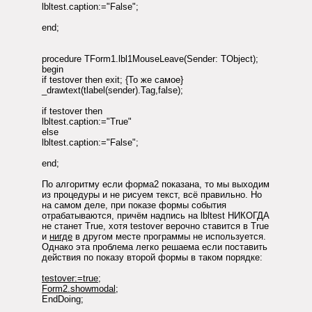
lbltest.caption:="False";
end;
procedure TForm1.lbl1MouseLeave(Sender: TObject);
begin
if testover then exit; {То же самое}
_drawtext(tlabel(sender).Tag,false);
if testover then
lbltest.caption:="True"
else
lbltest.caption:="False";
end;
По алгоритму если форма2 показана, то мы выходим
из процедуры и не рисуем текст, всё правильно. Но
на самом деле, при показе формы события
отрабатываются, причём надпись на lbltest НИКОГДА
не станет True, хотя testover верочно ставится в True
и
нигде
в другом месте программы не используется.
Однако эта проблема легко решаема если поставить
действия по показу второй формы в таком порядке:
testover:=true;
Form2.showmodal;
EndDoing;