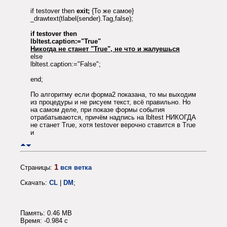
if testover then
exit;
{То же самое}
_drawtext(tlabel(sender).Tag,false);
if testover then
lbltest.caption:="True"
Никогда не станет "True", не что и жалуешься
else
lbltest.caption:="False";
end;
По алгоритму если форма2 показана, то мы выходим
из процедуры и не рисуем текст, всё правильно. Но
на самом деле, при показе формы события
отрабатываются, причём надпись на lbltest НИКОГДА
не станет True, хотя testover верочно ставится в True
и
1
Страницы:
вся ветка
Скачать:
CL
|
DM
;
Память: 0.46 MB
Время: -0.984 c