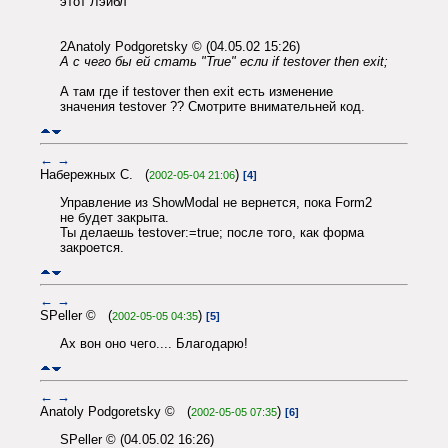
этот Лэйбл
2Anatoly Podgoretsky © (04.05.02 15:26)
А с чего бы ей стать "True" если if testover then exit;
А там где if testover then exit есть изменение
значения testover ?? Смотрите внимательней код.
←
→
Набережных С. (
)
2002-05-04 21:06
[4]
Управление из ShowModal не вернется, пока Form2
не будет закрыта.
Ты делаешь testover:=true; после того, как форма
закроется.
←
→
SPeller © (
)
2002-05-05 04:35
[5]
Ах вон оно чего.... Благодарю!
←
→
Anatoly Podgoretsky © (
)
2002-05-05 07:35
[6]
SPeller © (04.05.02 16:26)