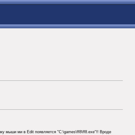
ыши ми в Edit появляется "C:\games\ff8\ff8.exe"!! Вроде