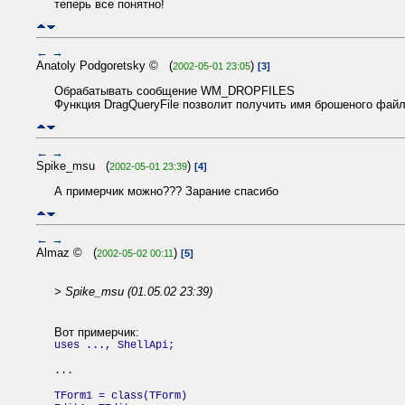
теперь все понятно!
←
→
Anatoly Podgoretsky © (
)
2002-05-01 23:05
[3]
Обрабатывать сообщение WM_DROPFILES
Функция DragQueryFile позволит получить имя брошеного фай
←
→
Spike_msu (
)
2002-05-01 23:39
[4]
А примерчик можно??? Зарание спасибо
←
→
Almaz © (
)
2002-05-02 00:11
[5]
> Spike_msu (01.05.02 23:39)
Вот примерчик:
uses ..., ShellApi;
...
TForm1 = class(TForm)