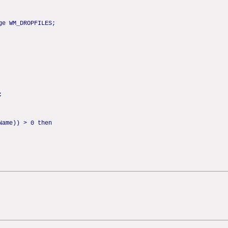
ge WM_DROPFILES;
;
Name)) > 0 then