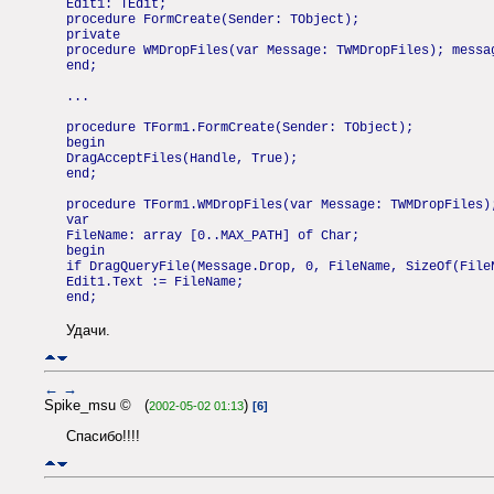
Edit1: TEdit;
procedure FormCreate(Sender: TObject);
private
procedure WMDropFiles(var Message: TWMDropFiles); messa
end;
...
procedure TForm1.FormCreate(Sender: TObject);
begin
DragAcceptFiles(Handle, True);
end;
procedure TForm1.WMDropFiles(var Message: TWMDropFiles)
var
FileName: array [0..MAX_PATH] of Char;
begin
if DragQueryFile(Message.Drop, 0, FileName, SizeOf(File
Edit1.Text := FileName;
end;
Удачи.
←
→
Spike_msu © (
)
2002-05-02 01:13
[6]
Спасибо!!!!