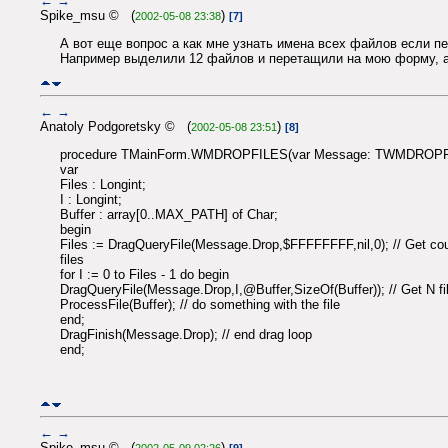
←
→
Spike_msu © (
)
2002-05-08 23:38
[7]
А вот еще вопрос а как мне узнать имена всех файлов если п
Например выделили 12 файлов и перетащили на мою форму, а,
←
→
Anatoly Podgoretsky © (
)
2002-05-08 23:51
[8]
procedure TMainForm.WMDROPFILES(var Message: TWMDROPF
var
Files : Longint;
I : Longint;
Buffer : array[0..MAX_PATH] of Char;
begin
Files := DragQueryFile(Message.Drop,$FFFFFFFF,nil,0); // Get cou
files
for I := 0 to Files - 1 do begin
DragQueryFile(Message.Drop,I,@Buffer,SizeOf(Buffer)); // Get N fi
ProcessFile(Buffer); // do something with the file
end;
DragFinish(Message.Drop); // end drag loop
end;
←
→
Spike_msu © (
)
2002-05-09 02:26
[9]