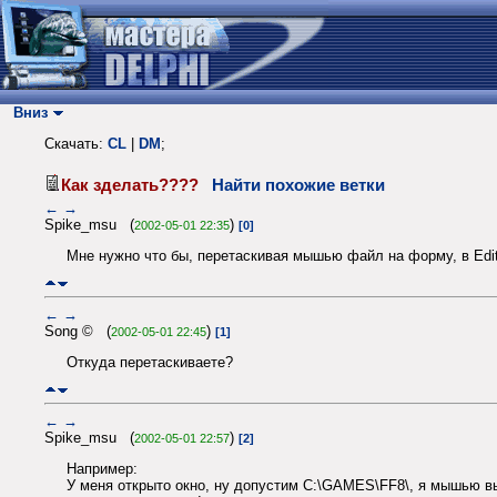
Вниз
Скачать:
CL
|
DM
;
Как зделать????
Найти похожие ветки
←
→
Spike_msu (
)
2002-05-01 22:35
[0]
Мне нужно что бы, перетаскивая мышью файл на форму, в Edit
←
→
Song © (
)
2002-05-01 22:45
[1]
Откуда перетаскиваете?
←
→
Spike_msu (
)
2002-05-01 22:57
[2]
Например:
У меня открыто окно, ну допустим C:\GAMES\FF8\, я мышью в