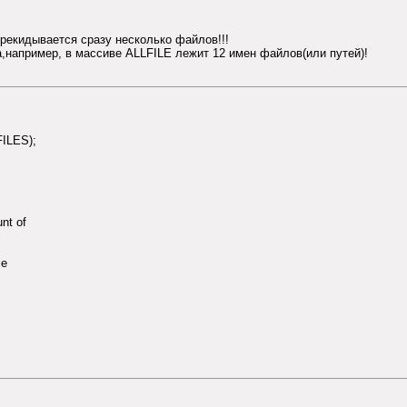
ерекидывается сразу несколько файлов!!!
например, в массиве ALLFILE лежит 12 имен файлов(или путей)!
ILES);
nt of
le