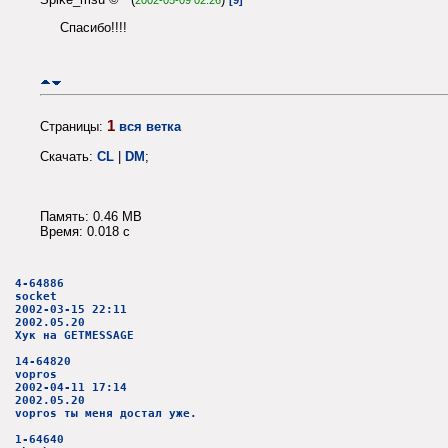
Спасибо!!!!
1
Страницы:
вся ветка
Скачать:
CL
|
DM
;
Память: 0.46 MB
Время: 0.018 c
4-64886
socket
2002-03-15 22:11
2002.05.20
Хук на GETMESSAGE
14-64820
vopros
2002-04-11 17:14
2002.05.20
vopros ты меня достал уже.
1-64640