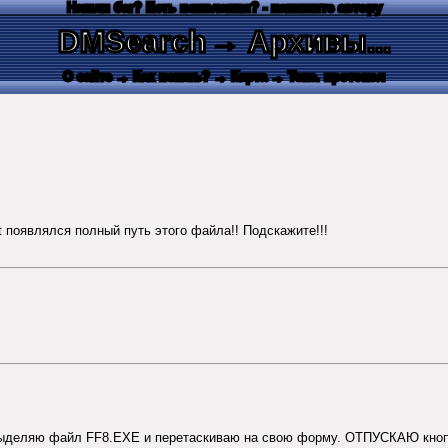
Нашли баг? Есть пожелания? - напишите автору
DMSearch
→ Архивы...
О сайте
→ Как искать?
→ Карта
→ Текс. протокол
 появлялся полный путь этого файла!! Подскажите!!!
ыделяю файл FF8.EXE и перетаскиваю на свою форму. ОТПУСКАЮ кнопку м