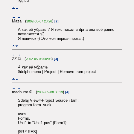
Удачи.
←
→
Maza (
)
2002-05-07 23:26
[2]
А как её убрать!? Я текс писал в dpr а она всё равно
появляется :((
Я новичок -) Это моя первая прога :)
←
→
ZZ © (
)
2002-05-08 00:03
[3]
А как её убрать
$delphi menu | Project | Remove from project...
←
→
madburro © (
)
2002-05-08 00:19
[4]
Sdelaj View->Project Source i tam:
program form_suck;
uses
Forms,
Unit1 in "Unit1.pas" {Form1};
{$R *.RES}