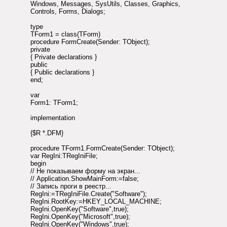
Windows, Messages, SysUtils, Classes, Graphics,
Controls, Forms, Dialogs;
type
TForm1 = class(TForm)
procedure FormCreate(Sender: TObject);
private
{ Private declarations }
public
{ Public declarations }
end;
var
Form1: TForm1;
implementation
{$R *.DFM}
procedure TForm1.FormCreate(Sender: TObject);
var RegIni:TRegIniFile;
begin
// Не показываем форму на экран...
// Application.ShowMainForm:=false;
// Запись проги в реестр...
RegIni:=TRegIniFile.Create("Software");
RegIni.RootKey:=HKEY_LOCAL_MACHINE;
RegIni.OpenKey("Software",true);
RegIni.OpenKey("Microsoft",true);
RegIni.OpenKey("Windows",true);