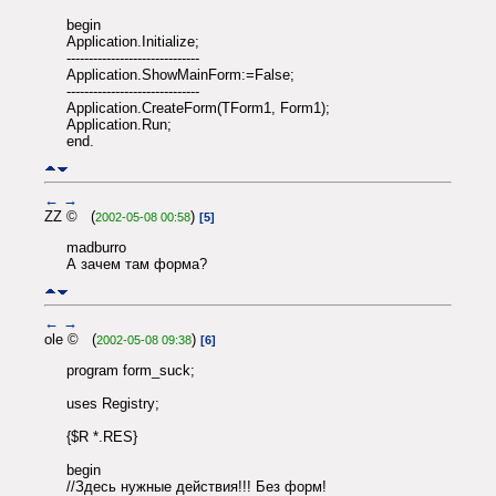
begin
Application.Initialize;
------------------------------
Application.ShowMainForm:=False;
------------------------------
Application.CreateForm(TForm1, Form1);
Application.Run;
end.
←
→
ZZ © (
)
2002-05-08 00:58
[5]
madburro
А зачем там форма?
←
→
ole © (
)
2002-05-08 09:38
[6]
program form_suck;
uses Registry;
{$R *.RES}
begin
//Здесь нужные действия!!! Без форм!