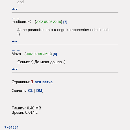
end.
←
→
madburro © (
)
2002-05-08 22:40
[7]
Ja ne posmotrel chto u nego komponentov netu lishnih
:)
←
→
Maza (
)
2002-05-08 23:13
[8]
Сенькс :) До меня дошло -)
1
Страницы:
вся ветка
Скачать:
CL
|
DM
;
Память: 0.46 MB
Время: 0.014 c
7-64854