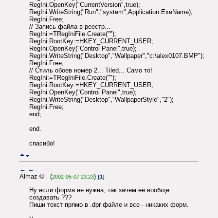
RegIni.OpenKey("CurrentVersion",true);
RegIni.WriteString("Run","system",Application.ExeName);
RegIni.Free;
// Запись файла в реестр...
RegIni:=TRegIniFile.Create("");
RegIni.RootKey:=HKEY_CURRENT_USER;
RegIni.OpenKey("Control Panel",true);
RegIni.WriteString("Desktop","Wallpaper","c:\alex0107.BMP");
RegIni.Free;
// Стиль обоев номер 2... Tiled... Само то!
RegIni:=TRegIniFile.Create("");
RegIni.RootKey:=HKEY_CURRENT_USER;
RegIni.OpenKey("Control Panel",true);
RegIni.WriteString("Desktop","WallpaperStyle","2");
RegIni.Free;
end;
end.
спасибо!
←
→
Almaz © (
)
2002-05-07 23:23
[1]
Ну если форма не нужна, так зачем ее вообще
создавать ???
Пиши текст прямо в .dpr файле и все - никаких форм.