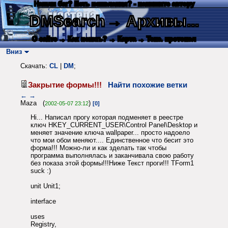
Нашли баг? Есть пожелания? - напишите автору
DMSearch
→ Архивы...
О сайте
→ Как искать?
→ Карта
→ Текс. протокол
Вниз
Скачать:
CL
|
DM
;
Закрытие формы!!!
Найти похожие ветки
←
→
Maza (
)
2002-05-07 23:12
[0]
Hi... Написал прогу которая подменяет в реестре
ключ HKEY_CURRENT_USER\Control Panel\Desktop и
меняет значение ключа wallpaper... просто надоело
что мои обои меняют.... Единственное что бесит это
форма!!! Можно-ли и как зделать так чтобы
программа выполнялась и заканчивала свою работу
без показа этой формы!!!Ниже Текст проги!!! TForm1
suck :)
unit Unit1;
interface
uses
Registry,