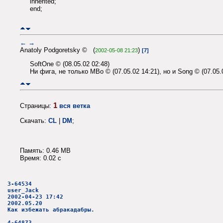
inherited;
end;
←
→
Anatoly Podgoretsky © (
)
2002-05-08 21:23
[7]
SoftOne © (08.05.02 02:48)
Ни фига, не только MBo © (07.05.02 14:21), но и Song © (07.05.
1
Страницы:
вся ветка
Скачать:
CL
|
DM
;
Память: 0.46 MB
Время: 0.02 c
3-64534
user_Jack
2002-04-23 17:42
2002.05.20
Как избежать абракадабры.
4-64873