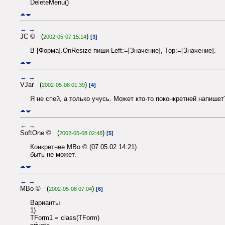
DeleteMenu()
←
→
JC © (
)
2002-05-07 15:14
[3]
В [Форма].OnResize пиши Left:=[Значение], Top:=[Значение].
←
→
VJar (
)
2002-05-08 01:39
[4]
Я не спей, а только учусь. Может кто-то поконкретней напишет
←
→
SoftOne © (
)
2002-05-08 02:48
[5]
Конкретнее MBo © (07.05.02 14:21)
быть не может.
←
→
MBo © (
)
2002-05-08 07:04
[6]
Варианты
1)
TForm1 = class(TForm)