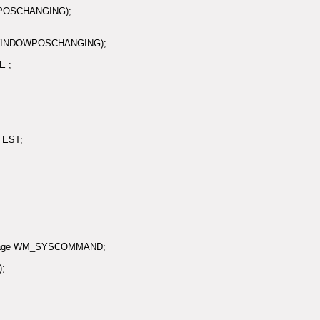
POSCHANGING);
WINDOWPOSCHANGING);
E ;
TEST;
ssage WM_SYSCOMMAND;
;