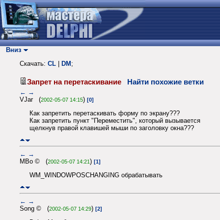
Вниз
Скачать:
CL
|
DM
;
Запрет на перетаскивание
Найти похожие ветки
←
→
VJar (
)
2002-05-07 14:15
[0]
Как запретить перетаскивать форму по экрану???
Как запретить пункт "Переместить", который вызывается
щелкнув правой клавишей мыши по заголовку окна???
←
→
MBo © (
)
2002-05-07 14:21
[1]
WM_WINDOWPOSCHANGING обрабатывать
←
→
Song © (
)
2002-05-07 14:29
[2]