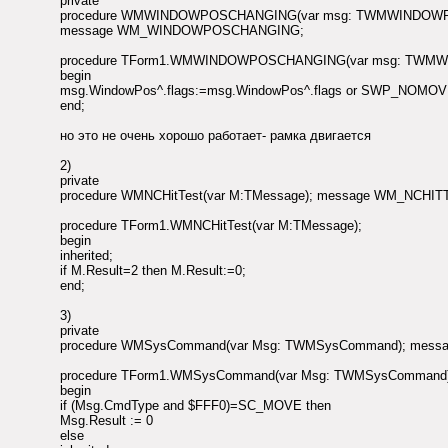
private
procedure WMWINDOWPOSCHANGING(var msg: TWMWINDOW
message WM_WINDOWPOSCHANGING;
procedure TForm1.WMWINDOWPOSCHANGING(var msg: TWM
begin
msg.WindowPos^.flags:=msg.WindowPos^.flags or SWP_NOMOV
end;
но это не очень хорошо работает- рамка двигается
2)
private
procedure WMNCHitTest(var M:TMessage); message WM_NCHIT
procedure TForm1.WMNCHitTest(var M:TMessage);
begin
inherited;
if M.Result=2 then M.Result:=0;
end;
3)
private
procedure WMSysCommand(var Msg: TWMSysCommand); me
procedure TForm1.WMSysCommand(var Msg: TWMSysCommand)
begin
if (Msg.CmdType and $FFF0)=SC_MOVE then
Msg.Result := 0
else