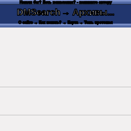
Нашли баг? Есть пожелания? - напишите автору
DMSearch
→ Архивы...
О сайте
→ Как искать?
→ Карта
→ Текс. протокол