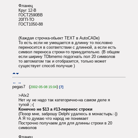
Фланец
Круг 12-В
ГОСТ2590ВВ
20ГП-ТО
ГОСТ1050-88
(Каждая строчка-обьект TEXT в AutoCADe)
То есть если не умещается в длинну то пословно
переносится в соответствии с длинной, а если есть
символ переноса строки-то принудительно. (В общем
если ширину TDbmemo подогнать пол 20 символов
то автоматом так и отобразится, только может
существует способ получше )
←
→
pegas7 (
)
2002-05-08 15:04
[7]
>Alx2
Нет ну не надо так категорично-на самом деле я
тупой ;-(
Конечно не $13 а #13-перенос строки
(Позор мне, заброшу Delphi удалюсь в монастырь:-))
А Я то думаю что народ не понимает
Построчно получаем для для длинны строки в 20
символов
Фланец