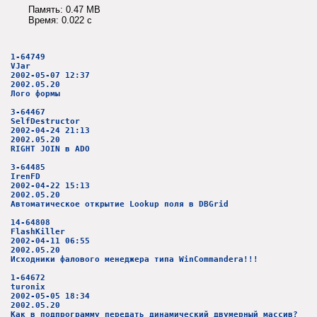
Память: 0.47 MB
Время: 0.022 c
1-64749
VJar
2002-05-07 12:37
2002.05.20
Лого формы
3-64467
SelfDestructor
2002-04-24 21:13
2002.05.20
RIGHT JOIN в ADO
3-64485
IrenFD
2002-04-22 15:13
2002.05.20
Автоматическое открытие Lookup поля в DBGrid
14-64808
FlashKiller
2002-04-11 06:55
2002.05.20
Исходники фалового менеджера типа WinCommandera!!!
1-64672
turonix
2002-05-05 18:34
2002.05.20
Как в подпрограмму передать динамический двумерный массив?