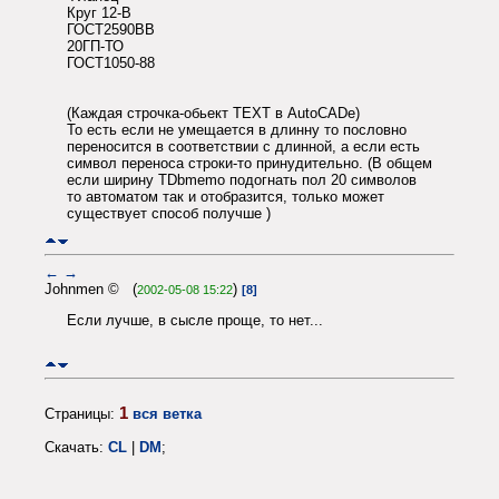
Круг 12-В
ГОСТ2590ВВ
20ГП-ТО
ГОСТ1050-88
(Каждая строчка-обьект TEXT в AutoCADe)
То есть если не умещается в длинну то пословно
переносится в соответствии с длинной, а если есть
символ переноса строки-то принудительно. (В общем
если ширину TDbmemo подогнать пол 20 символов
то автоматом так и отобразится, только может
существует способ получше )
←
→
Johnmen © (
)
2002-05-08 15:22
[8]
Если лучше, в сысле проще, то нет...
1
Страницы:
вся ветка
Скачать:
CL
|
DM
;