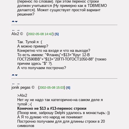
(перенос по cловам). при этом перенос строки
должен учитыватся (Ну примерно как в ТDBМЕМО
делается). Может существует простой вариант
решения?
←
→
Alx2 © (
)
2002-05-08 14:42
[5]
Так. Тупой я :(
А можно пример?
Конкретно что на входе и что на выходе?
То есть имеем: "Фланец"+$13+"Круг 12-В
ГОСТ2590ВВ"+"$13+"20ГП-ТОГОСТ1050-88" (токмо
причем здесь "$" ?).
А что получаем построчно?
←
→
jonik pegas © (
)
2002-05-08 15:03
[6]
>Alx2
Нет ну не надо так категорично-на самом деле я
тупой ;-(
Конечно не $13 а #13-перенос строки
(Позор мне, заброшу Delphi удалюсь в монастырь:-))
А Я то думаю что народ не понимает
Построчно получаем для для длинны строки в 20
символов