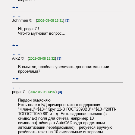
←
→
Johnmen © (
)
2002-05-08 13:31
[2]
Hi, pegas7 !
Что-то мутноват вопрос....
←
→
Alx2 © (
)
2002-05-08 13:32
[3]
В смысле, пробелы увеличить дополнительными
пробелами?
←
→
pegas7 (
)
2002-05-08 14:07
[4]
Пардон обьясняю
Есть поле в БД примерно такого содержания
"Фланец"+$13+"Круг 12-В ГОСТ2590ВВ"+"$13+"20ГП-
ТОГОСТ1050-88" и т.д. Есть заданная ширина (в
символах) поля для отчета, например 10
символов(таблица в AutoCAD куда средствами
автоматизации перебрасываю). Требуется вручную
разбивать текст на 10 символьные интервалы