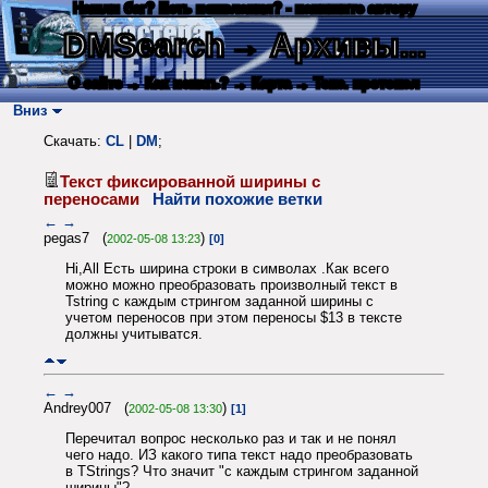
Нашли баг? Есть пожелания? - напишите автору
DMSearch
→ Архивы...
О сайте
→ Как искать?
→ Карта
→ Текс. протокол
Вниз
Скачать:
CL
|
DM
;
Текст фиксированной ширины с
переносами
Найти похожие ветки
←
→
pegas7 (
)
2002-05-08 13:23
[0]
Hi,All Есть ширина строки в символах .Как всего
можно можно преобразовать произволный текст в
Tstring c каждым стрингом заданной ширины с
учетом переносов при этом переносы $13 в тексте
должны учитыватся.
←
→
Andrey007 (
)
2002-05-08 13:30
[1]
Перечитал вопрос несколько раз и так и не понял
чего надо. ИЗ какого типа текст надо преобразовать
в TStrings? Что значит "c каждым стрингом заданной
ширины"?