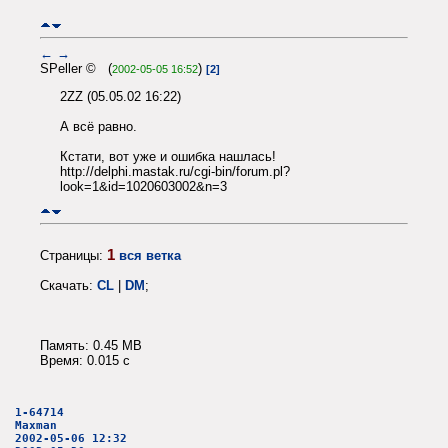
←
→
SPeller © (
)
2002-05-05 16:52
[2]
2ZZ (05.05.02 16:22)
А всё равно.
Кстати, вот уже и ошибка нашлась!
http://delphi.mastak.ru/cgi-bin/forum.pl?
look=1&id=1020603002&n=3
1
Страницы:
вся ветка
Скачать:
CL
|
DM
;
Память: 0.45 MB
Время: 0.015 c
1-64714
Maxman
2002-05-06 12:32