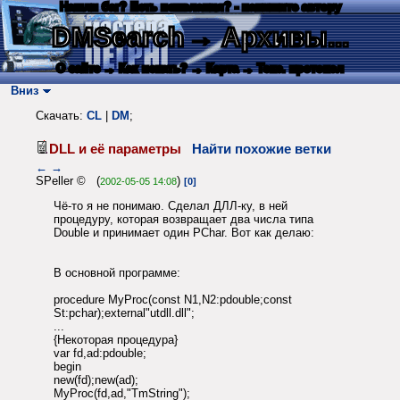
Нашли баг? Есть пожелания? - напишите автору
DMSearch
→ Архивы...
О сайте
→ Как искать?
→ Карта
→ Текс. протокол
Вниз
Скачать:
CL
|
DM
;
DLL и её параметры
Найти похожие ветки
←
→
SPeller © (
)
2002-05-05 14:08
[0]
Чё-то я не понимаю. Сделал ДЛЛ-ку, в ней
процедуру, которая возвращает два числа типа
Double и принимает один PChar. Вот как делаю:
В основной программе:
procedure MyProc(const N1,N2:pdouble;const
St:pchar);external"utdll.dll";
...
{Некоторая процедура}
var fd,ad:pdouble;
begin
new(fd);new(ad);
MyProc(fd,ad,"TmString");