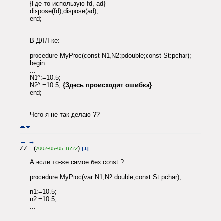
{Где-то использую fd, ad}
dispose(fd);dispose(ad);
end;
В ДЛЛ-ке:
procedure MyProc(const N1,N2:pdouble;const St:pchar);
begin
...
N1^:=10.5;
N2^:=10.5;
{Здесь происходит ошибка}
end;
Чего я не так делаю ??
←
→
ZZ (
)
2002-05-05 16:22
[1]
А если то-же самое без const ?
procedure MyProc(var N1,N2:double;const St:pchar);
...
n1:=10.5;
n2:=10.5;
...