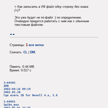
> Как записать в INI файл одну строку без знака
(=)?
Это уже будет не ini-файл :) по определению.
Очевидно придется работать с ним как с обычным
текстовым файлом.
1
Страницы:
вся ветка
Скачать:
CL
|
DM
;
Память: 0.44 MB
Время: 0.017 c
3-64505
ZDN
2002-04-16 09:19
2002.05.20
Где взять IB for Novell 4.x, 5.X
1-64661
Spike_msu
2002-05-01 22:35