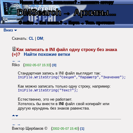
Нашли баг? Есть пожелания? - напишите автору
DMSearch
→ Архивы...
О сайте
→ Как искать?
→ Карта
→ Текс. протокол
Вниз
Скачать:
CL
|
DM
;
Как записать в INI файл одну строку без знака
(=)?
Найти похожие ветки
←
→
Riko (
)
2002-05-07 15:33
[0]
Стандартная запись в INI файл выглядит так:
IniFile.WriteString("Секция","Параметр","Значение");
Как можно записать только одну строку, например:
IniFile.WriteString("Текст");
Естественно, это не работает.
Хотелось бы внести в
INI
файл свой копирайт или
другую ерундень без знаков равенства.
←
→
Виктор Щербаков © (
)
2002-05-07 15:40
[1]