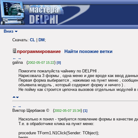
Вниз
Скачать:
CL
|
DM
;
программирование
Найти похожие ветки
←
→
galina (
)
2002-05-07 15:22
[0]
Помогите пожалуйста чайнику по DELPHI .
Нарисовала 3 формы , одна меню и две вроде как ввод данных
Первая форма выбирается , нажимаю на пункт меню , сообщени
объявила модуль , который содержит форму и ничего ) .
Не пойму как строится цепочка вызовов отдельных модулей в п
←
→
Виктор Щербаков © (
)
2002-05-07 15:34
[1]
Насколько я понял - требуется появление формы в качестве 
Т.е. в обработчике клика на пункт меню:
procedure TForm1.N1Click(Sender: TObject);
begin