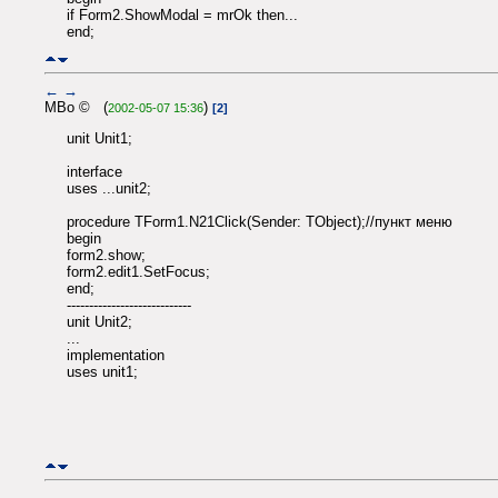
if Form2.ShowModal = mrOk then...
end;
←
→
MBo © (
)
2002-05-07 15:36
[2]
unit Unit1;
interface
uses ...unit2;
procedure TForm1.N21Click(Sender: TObject);//пункт меню
begin
form2.show;
form2.edit1.SetFocus;
end;
----------------------------
unit Unit2;
...
implementation
uses unit1;