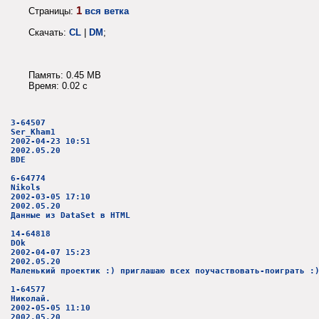
1
Страницы:
вся ветка
Скачать:
CL
|
DM
;
Память: 0.45 MB
Время: 0.02 c
3-64507
Ser_Kham1
2002-04-23 10:51
2002.05.20
BDE
6-64774
Nikols
2002-03-05 17:10
2002.05.20
Данные из DataSet в HTML
14-64818
DOk
2002-04-07 15:23
2002.05.20
Маленький проектик :) приглашаю всех поучаствовать-поиграть :
1-64577
Николай.
2002-05-05 11:10
2002.05.20