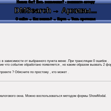
Нашли баг? Есть пожелания? - напишите автору
DMSearch
→ Архивы...
О сайте
→ Как искать?
→ Карта
→ Текс. протокол
 в зависимости от выбранного пункта меню .При трансляции 0 ошибок .
е что событие обработано появляется , но каким образом вызвать 2 фо
роекте ? Обясните по простому , кто может .
диалогового окна. Можно воспользоваться методом формы ShowModal.