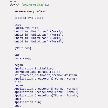
←
→
SeF © (
)
2002-05-05 08:29
[1]
не знаю что у тебя но:
program Project1;
uses
Forms,sysutils,
Unit1 in "Unit1.pas" {Form1},
Unit2 in "Unit2.pas" {Form2},
Unit3 in "Unit3.pas" {Form3},
Unit4 in "Unit4.pas" {Form4};
{$R *.res}
var
tm:string;
begin
Application.Initialize;
tm:=uppercase(paramstr(1));
if (tm="/C")or(tm="C")or(tm="-C")then
Application.CreateForm(TForm1, Form1)
else
begin
Application.CreateForm(TForm2, Form2);
Application.CreateForm(TForm3, Form3);
Application.CreateForm(TForm4, Form4);
end;
Application.Run;
end.