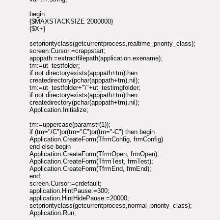
begin
{$MAXSTACKSIZE 2000000}
{$X+}
setpriorityclass(getcurrentprocess,realtime_priority_class);
screen.Cursor:=crappstart;
apppath:=extractfilepath(application.exename);
tm:=ut_testfolder;
if not directoryexists(apppath+tm)then
createdirectory(pchar(apppath+tm),nil);
tm:=ut_testfolder+"\"+ut_testimgfolder;
if not directoryexists(apppath+tm)then
createdirectory(pchar(apppath+tm),nil);
Application.Initialize;
tm:=uppercase(paramstr(1));
if (tm="/C")or(tm="C")or(tm="-C") then begin
Application.CreateForm(TfrmConfig, frmConfig)
end else begin
Application.CreateForm(TfrmOpen, frmOpen);
Application.CreateForm(TfrmTest, frmTest);
Application.CreateForm(TfrmEnd, frmEnd);
end;
screen.Cursor:=crdefault;
application.HintPause:=300;
application.HintHidePause:=20000;
setpriorityclass(getcurrentprocess,normal_priority_class);
Application.Run;