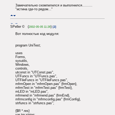
Замечательно скомпилился и выполнился..........
"истина где-то рядом..."
←
→
SPeller © (
)
2002-05-05 11:28
[2]
Вот полностью код модуля:
program UniTest;
uses
Forms,
sysutils,
Windows,
controls,
utconst in "UTConst.pas",
UTFuncs in "UTFuncs.pas",
UTFileFuncs in "UTFileFuncs.pas",
mfrmOpen in "mfrmOpen.pas" {frmOpen},
mfrmTest in "mfrmTest.pas" {frmTest},
mLED in "mLED.pas",
mfrmend in "mfrmend.pas" {frmEnd},
mfrmconfig in "mfrmconfig.pas" {frmConfig},
strfuncs in "strfuncs.pas";
{$R *.res}
var tm:string;