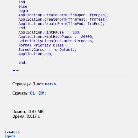
end
else
begin
Application.CreateForm(TfrmOpen, frmOpen);
Application.CreateForm(TfrmTest, frmTest);
Application.CreateForm(TfrmEnd, frmEnd);
end;
Application.HintPause := 300;
Application.HintHidePause := 20000;
SetPriorityClass(GetCurrentProcess,
Normal_Priority_Class);
Screen.Cursor := crDefault;
Application.Run;
end.
1
Страницы:
вся ветка
Скачать:
CL
|
DM
;
Память: 0.47 MB
Время: 0.017 c
1-64636
igorx