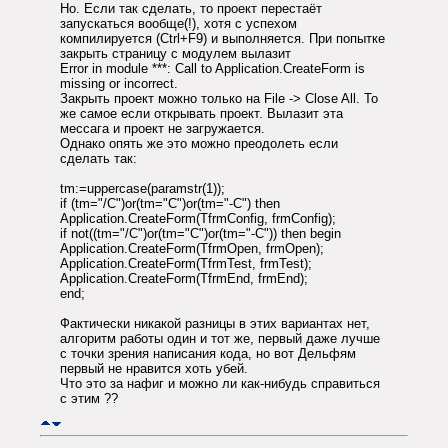
Но. Если так сделать, то проект перестаёт
запускаться вообще(!), хотя с успехом
компилируется (Ctrl+F9) и выполняется. При попытке
закрыть страницу с модулем вылазит
Error in module ***: Call to Application.CreateForm is
missing or incorrect.
Закрыть проект можно только на File -> Close All. То
же самое если открывать проект. Вылазит эта
мессага и проект не загружается.
Однако опять же это можно преодолеть если
сделать так:
tm:=uppercase(paramstr(1));
if (tm="/C")or(tm="C")or(tm="-C") then
Application.CreateForm(TfrmConfig, frmConfig);
if not((tm="/C")or(tm="C")or(tm="-C")) then begin
Application.CreateForm(TfrmOpen, frmOpen);
Application.CreateForm(TfrmTest, frmTest);
Application.CreateForm(TfrmEnd, frmEnd);
end;
Фактически никакой разницы в этих вариантах нет,
алгоритм работы один и тот же, первый даже лучше
с точки зрения написания кода, но вот Дельфям
первый не нравится хоть убей.
Что это за нафиг и можно ли как-нибудь справиться
с этим ??