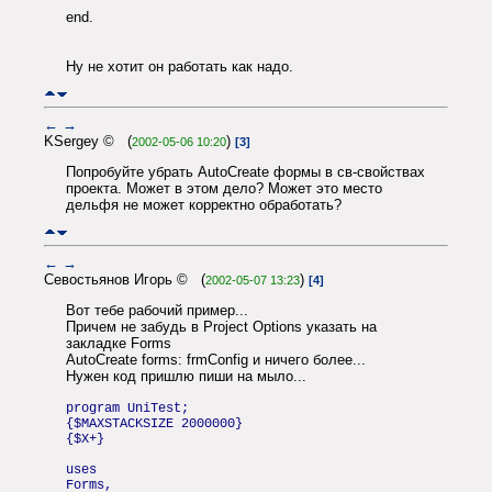
end.
Ну не хотит он работать как надо.
←
→
KSergey © (
)
2002-05-06 10:20
[3]
Попробуйте убрать AutoCreate формы в св-свойствах
проекта. Может в этом дело? Может это место
дельфя не может корректно обработать?
←
→
Севостьянов Игорь © (
)
2002-05-07 13:23
[4]
Вот тебе рабочий пример...
Причем не забудь в Project Options указать на
закладке Forms
AutoCreate forms: frmConfig и ничего более...
Нужен код пришлю пиши на мыло...
program UniTest;
{$MAXSTACKSIZE 2000000}
{$X+}
uses
Forms,