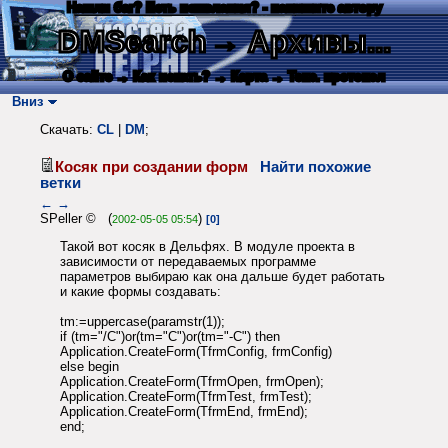
Нашли баг? Есть пожелания? - напишите автору
DMSearch
→ Архивы...
О сайте
→ Как искать?
→ Карта
→ Текс. протокол
Вниз
Скачать:
CL
|
DM
;
Косяк при создании форм
Найти похожие
ветки
←
→
SPeller © (
)
2002-05-05 05:54
[0]
Такой вот косяк в Дельфях. В модуле проекта в
зависимости от передаваемых программе
параметров выбираю как она дальше будет работать
и какие формы создавать:
tm:=uppercase(paramstr(1));
if (tm="/C")or(tm="C")or(tm="-C") then
Application.CreateForm(TfrmConfig, frmConfig)
else begin
Application.CreateForm(TfrmOpen, frmOpen);
Application.CreateForm(TfrmTest, frmTest);
Application.CreateForm(TfrmEnd, frmEnd);
end;