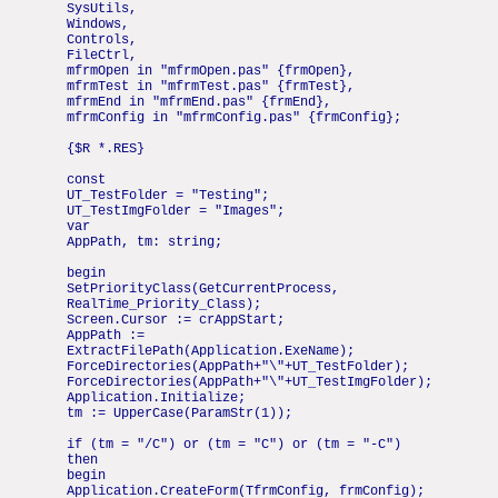
SysUtils,
Windows,
Controls,
FileCtrl,
mfrmOpen in "mfrmOpen.pas" {frmOpen},
mfrmTest in "mfrmTest.pas" {frmTest},
mfrmEnd in "mfrmEnd.pas" {frmEnd},
mfrmConfig in "mfrmConfig.pas" {frmConfig};
{$R *.RES}
const
UT_TestFolder = "Testing";
UT_TestImgFolder = "Images";
var
AppPath, tm: string;
begin
SetPriorityClass(GetCurrentProcess,
RealTime_Priority_Class);
Screen.Cursor := crAppStart;
AppPath :=
ExtractFilePath(Application.ExeName);
ForceDirectories(AppPath+"\"+UT_TestFolder);
ForceDirectories(AppPath+"\"+UT_TestImgFolder);
Application.Initialize;
tm := UpperCase(ParamStr(1));
if (tm = "/C") or (tm = "C") or (tm = "-C")
then
begin
Application.CreateForm(TfrmConfig, frmConfig);