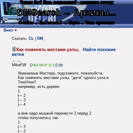
Нашли баг? Есть пожелания? - напишите автору
DMSearch
→ Архивы...
О сайте
→ Как искать?
→ Карта
→ Текс. протокол
Вниз
Скачать:
CL
|
DM
;
Как поменять местами узлы,
Найти похожие
ветки
←
→
MikeFW (
)
2002-08-07 11:13
[0]
Уважаемые Мастера, подскажите, пожалуйста,
Как поменять местами узлы, "дети" одного узла в
TreeView?
например, есть дерево
1
|--- 2
|--- 3
|--- 4
а мне надо мышкой перенести 3 перед 2
чтобы получилось так:
1
|--- 3
|--- 2