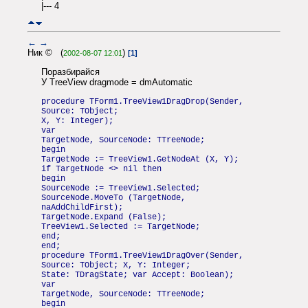
|--- 4
←
→
Ник © (
)
2002-08-07 12:01
[1]
Поразбирайся
У TreeView dragmode = dmAutomatic
procedure TForm1.TreeView1DragDrop(Sender,
Source: TObject;
X, Y: Integer);
var
TargetNode, SourceNode: TTreeNode;
begin
TargetNode := TreeView1.GetNodeAt (X, Y);
if TargetNode <> nil then
begin
SourceNode := TreeView1.Selected;
SourceNode.MoveTo (TargetNode,
naAddChildFirst);
TargetNode.Expand (False);
TreeView1.Selected := TargetNode;
end;
end;
procedure TForm1.TreeView1DragOver(Sender,
Source: TObject; X, Y: Integer;
State: TDragState; var Accept: Boolean);
var
TargetNode, SourceNode: TTreeNode;
begin