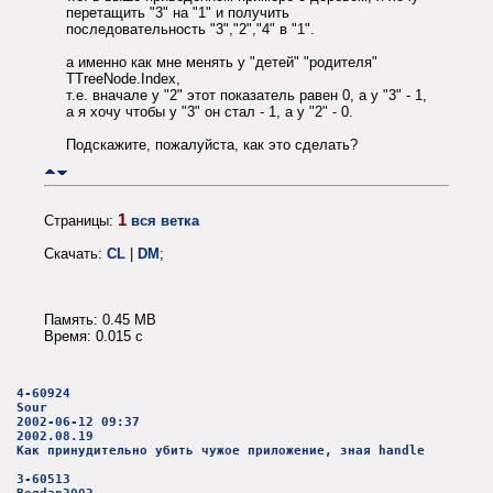
перетащить "3" на "1" и получить
последовательность "3","2","4" в "1".
а именно как мне менять у "детей" "родителя"
TTreeNode.Index,
т.е. вначале у "2" этот показатель равен 0, а у "3" - 1,
а я хочу чтобы у "3" он стал - 1, а у "2" - 0.
Подскажите, пожалуйста, как это сделать?
1
Страницы:
вся ветка
Скачать:
CL
|
DM
;
Память: 0.45 MB
Время: 0.015 c
4-60924
Sour
2002-06-12 09:37
2002.08.19
Как принудительно убить чужое приложение, зная handle
3-60513