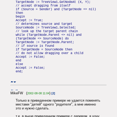
TargetNode := TreeView1.GetNodeAt (X, Y);
// accept dragging from itself
if (Source = Sender) and (TargetNode <> nil)
then
begin
Accept := True;
// determines source and target
SourceNode := TreeView1.Selected;
// look up the target parent chain
while (TargetNode.Parent <> nil) and
(TargetNode <> SourceNode) do
TargetNode := TargetNode.Parent;
// if source is found
if TargetNode = SourceNode then
// do not allow dragging over a child
Accept := False;
end
else
Accept := False;
end;
←
→
MikeFW (
)
2002-08-08 11:04
[2]
Только в приведенном примере не удается поменять
местами "детей" одного "родителя", а мне именно
это и нужно сделать.
т.е. в выше приведенном примере с деревом, я хочу