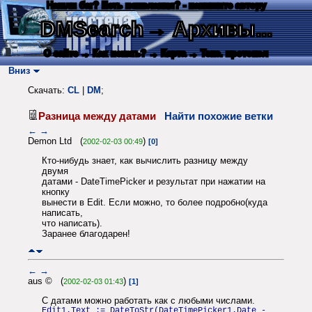
Нашли баг? Есть пожелания? - напишите автору
DMSearch
→ Архивы...
О сайте
→ Как искать?
→ Карта
→ Текс. протокол
Вниз
Скачать:
CL
|
DM
;
Разница между датами
Найти похожие ветки
←
→
Demon Ltd (
)
2002-02-03 00:49
[0]
Кто-нибудь знает, как вычислить разницу между
двумя
датами - DateTimePicker и результат при нажатии на
кнопку
вынести в Edit. Если можно, то более подробно(куда
написать,
что написать).
Заранее благодарен!
←
→
aus © (
)
2002-02-03 01:43
[1]
С датами можно работать как с любыми числами.
Edit1.Text := DateToStr(DateTimePicker1.Date -