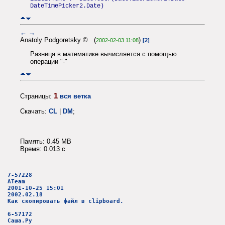
DateTimePicker2.Date)
←
→
Anatoly Podgoretsky © (
)
2002-02-03 11:08
[2]
Разница в математике вычисляется с помощью
операции "-"
1
Страницы:
вся ветка
Скачать:
CL
|
DM
;
Память: 0.45 MB
Время: 0.013 c
7-57228
ATeam
2001-10-25 15:01
2002.02.18
Как скопировать файл в clipboard.
6-57172
Саша.Ру