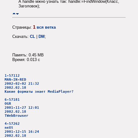
А handle мжно узнать так: handle:=FindWindow(Класс,
Заголовок);
1
Страницы:
вся ветка
Скачать:
CL
|
DM
;
Память: 0.45 MB
Время: 0.013 c
1-57112
MAN-IN-RED
2002-02-02 21:32
2002.02.18
Какие форматы знает MediaPlayer?
6-57181
OGR
2001-11-27 12:01
2002.02.18
TWebBrowser
4-57262
neXt
2001-12-15 16:24
2002.02.18