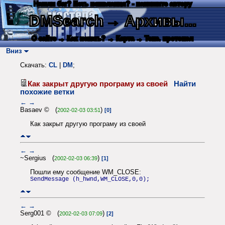
Нашли баг? Есть пожелания? - напишите автору
DMSearch
→ Архивы...
О сайте
→ Как искать?
→ Карта
→ Текс. протокол
Вниз
Скачать:
CL
|
DM
;
Как закрыт другую програму из своей
Найти
похожие ветки
←
→
Basaev © (
)
2002-02-03 03:51
[0]
Как закрыт другую програму из своей
←
→
~Sergius (
)
2002-02-03 06:39
[1]
Пошли ему сообщение WM_CLOSE:
SendMessage (h_hwnd,WM_CLOSE,0,0);
←
→
Serg001 © (
)
2002-02-03 07:09
[2]