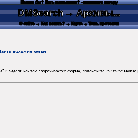
Нашли баг? Есть пожелания? - напишите автору
DMSearch
→ Архивы...
О сайте
→ Как искать?
→ Карта
→ Текс. протокол
Найти похожие ветки
т" и видели как там сворачивается форма, подскажите как такое можно 