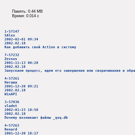
Память: 0.44 MB
Время: 0.014 c
1-57147
SAlex
2002-02-01 09:34
2002.02.18
Как добавить свой Action в систему
7-57232
Zevsus
2001-11-13 00:28
2002.02.18
Запускаем процесс, идем его завершения или сворачивания и обр
4-57261
Наташа
2001-12-20 09:21
2002.02.18
WinAPI
3-57036
vladnt
2002-01-23 10:58
2002.02.18
Почему возникают файлы _qsq.db
4-57263
Renard
2001-12-20 18:17