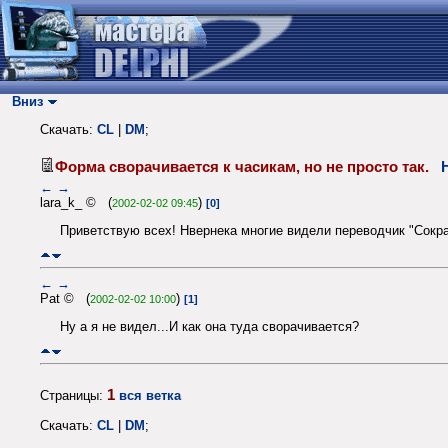
Вниз
Скачать:
CL
|
DM
;
Форма сворачивается к часикам, но не просто так.
←
→
lara_k_ © (
)
2002-02-02 09:45
[0]
Приветствую всех! Нвернека многие видели переводчик "Сокра
←
→
Pat © (
)
2002-02-02 10:00
[1]
Ну а я не видел...И как она туда сворачивается?
1
Страницы:
вся ветка
Скачать:
CL
|
DM
;