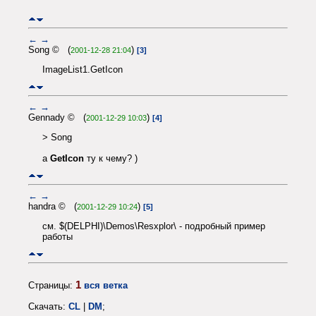
←
→
Song © (
)
2001-12-28 21:04
[3]
ImageList1.GetIcon
←
→
Gennady © (
)
2001-12-29 10:03
[4]
> Song
а
GetIcon
ту к чему? )
←
→
handra © (
)
2001-12-29 10:24
[5]
см. $(DELPHI)\Demos\Resxplor\ - подробный пример
работы
1
Страницы:
вся ветка
Скачать:
CL
|
DM
;