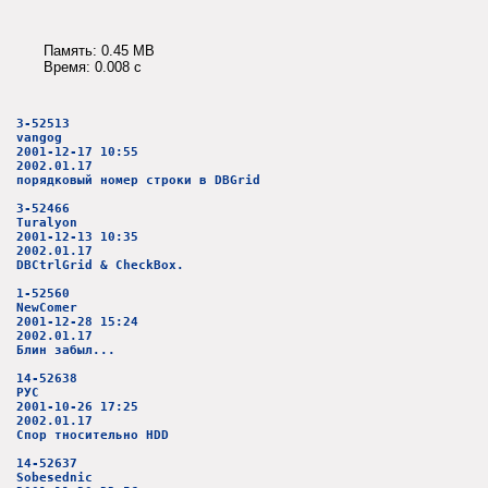
Память: 0.45 MB
Время: 0.008 c
3-52513
vangog
2001-12-17 10:55
2002.01.17
порядковый номер строки в DBGrid
3-52466
Turalyon
2001-12-13 10:35
2002.01.17
DBCtrlGrid & CheckBox.
1-52560
NewComer
2001-12-28 15:24
2002.01.17
Блин забыл...
14-52638
РУС
2001-10-26 17:25
2002.01.17
Спор тносительно HDD
14-52637
Sobesednic