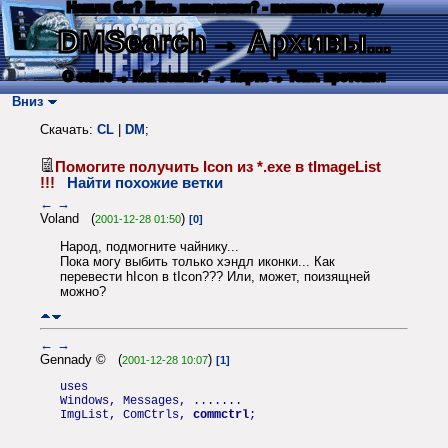
Нашли баг? Есть пожелания? - напишите автору
DMSearch
→ Архивы...
О сайте
→ Как искать?
→ Карта
→ Текс. протокол
Вниз
Скачать:
CL
|
DM
;
Помогите получить Icon из *.exe в tImageList
!!!
Найти похожие ветки
←
→
Voland (
)
2001-12-28 01:50
[0]
Народ, подмогните чайнику...
Пока могу выбить только хэндл иконки... Как
перевести hIcon в tIcon??? Или, может, поизящней
можно?
←
→
Gennady © (
)
2001-12-28 10:07
[1]
uses
Windows, Messages, .......
ImgList, ComCtrls,
commctrl
;