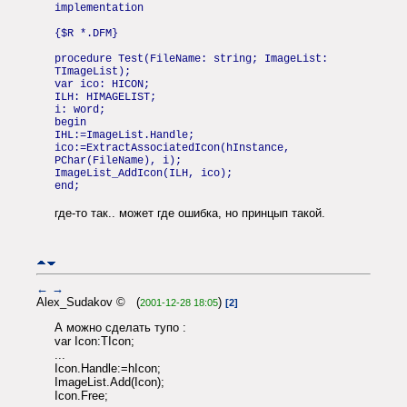
implementation
{$R *.DFM}
procedure Test(FileName: string; ImageList:
TImageList);
var ico: HICON;
ILH: HIMAGELIST;
i: word;
begin
IHL:=ImageList.Handle;
ico:=ExtractAssociatedIcon(hInstance,
PChar(FileName), i);
ImageList_AddIcon(ILH, ico);
end;
где-то так.. может где ошибка, но принцып такой.
←
→
Alex_Sudakov © (
)
2001-12-28 18:05
[2]
А можно сделать тупо :
var Icon:TIcon;
...
Icon.Handle:=hIcon;
ImageList.Add(Icon);
Icon.Free;