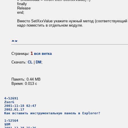
finally
Release
end;
Вместо SetXxxValue укажите нужный метод (соответствующий 
надо поместить в отдельном модуле.
1
Страницы:
вся ветка
Скачать:
CL
|
DM
;
Память: 0.44 MB
Время: 0.013 c
4-52691
ZserG
2001-11-18 02:47
2002.01.17
Как вставить инструментальную панель в Explorer?
1-52564
$DM