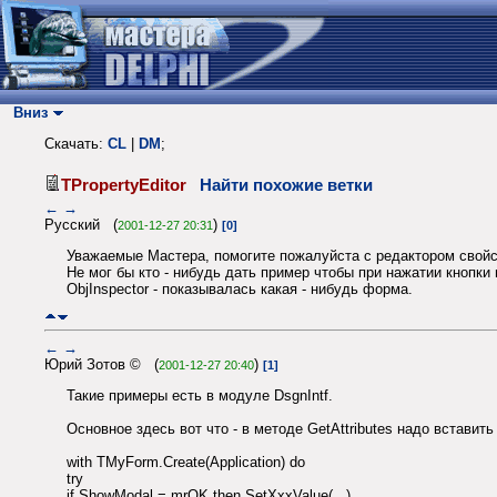
Вниз
Скачать:
CL
|
DM
;
TPropertyEditor
Найти похожие ветки
←
→
Русский (
)
2001-12-27 20:31
[0]
Уважаемые Мастера, помогите пожалуйста с редактором свойст
Не мог бы кто - нибудь дать пример чтобы при нажатии кнопки 
ObjInspector - показывалась какая - нибудь форма.
←
→
Юрий Зотов © (
)
2001-12-27 20:40
[1]
Такие примеры есть в модуле DsgnIntf.
Основное здесь вот что - в методе GetAttributes надо вставит
with TMyForm.Create(Appliсation) do
try
if ShowModal = mrOK then SetXxxValue(...)