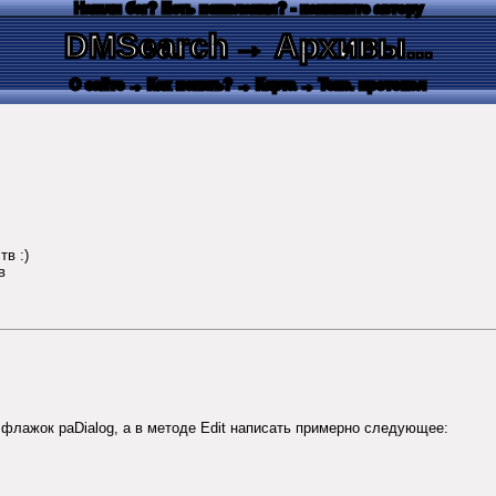
Нашли баг? Есть пожелания? - напишите автору
DMSearch
→ Архивы...
О сайте
→ Как искать?
→ Карта
→ Текс. протокол
в :)
в
ь флажок paDialog, а в методе Edit написать примерно следующее: