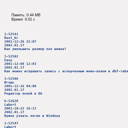
Память: 0.44 MB
Время: 0.01 c
1-52541
Rust_br
2001-12-26 22:07
2002.01.17
Как уменьшить размер exe шника?
3-52502
Easy
2001-12-08 12:03
2002.01.17
Как можно исправить запись с испорченным мемо-полем в dbf-таб
3-52506
Игорь
2001-12-16 04:00
2002.01.17
Редактор полей в D6
6-52628
Labert
2001-10-22 16:13
2002.01.17
Нужно узнать логин в Windows
1-52547
Labert