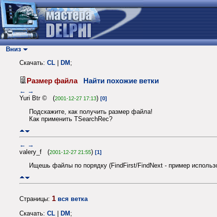
Вниз
Скачать:
CL
|
DM
;
Размер файла
Найти похожие ветки
←
→
Yuri Btr © (
)
2001-12-27 17:13
[0]
Подскажите, как получить размер файла!
Как применить TSearchRec?
←
→
valery_f (
)
2001-12-27 21:55
[1]
Ищешь файлы по порядку (FindFirst/FindNext - пример использо
1
Страницы:
вся ветка
Скачать:
CL
|
DM
;