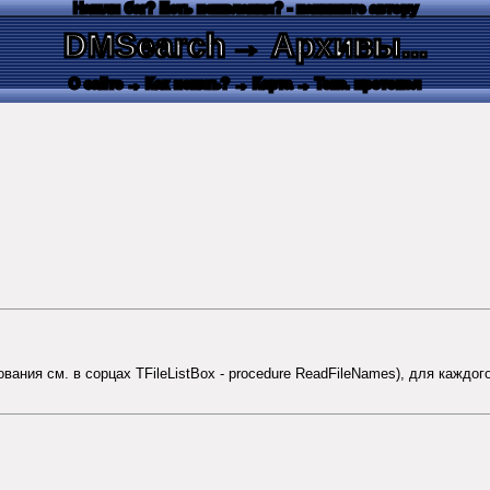
Нашли баг? Есть пожелания? - напишите автору
DMSearch
→ Архивы...
О сайте
→ Как искать?
→ Карта
→ Текс. протокол
вания см. в сорцах TFileListBox - procedure ReadFileNames), для каждог