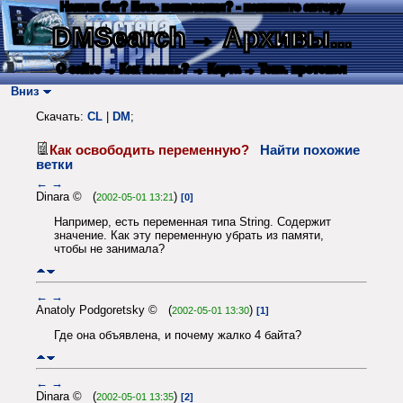
Нашли баг? Есть пожелания? - напишите автору
DMSearch
→ Архивы...
О сайте
→ Как искать?
→ Карта
→ Текс. протокол
Вниз
Скачать:
CL
|
DM
;
Как освободить переменную?
Найти похожие
ветки
←
→
Dinara © (
)
2002-05-01 13:21
[0]
Например, есть переменная типа String. Содержит
значение. Как эту переменную убрать из памяти,
чтобы не занимала?
←
→
Anatoly Podgoretsky © (
)
2002-05-01 13:30
[1]
Где она объявлена, и почему жалко 4 байта?
←
→
Dinara © (
)
2002-05-01 13:35
[2]