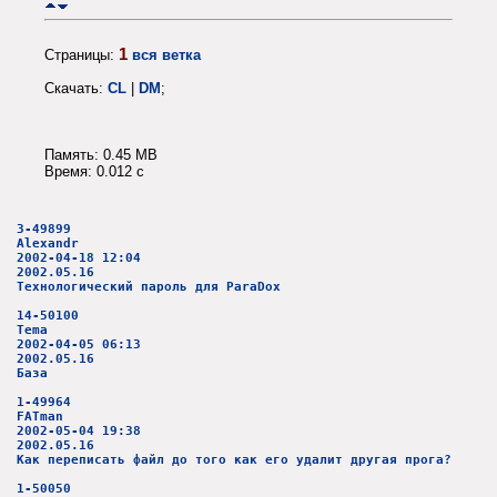
1
Страницы:
вся ветка
Скачать:
CL
|
DM
;
Память: 0.45 MB
Время: 0.012 c
3-49899
Alexandr
2002-04-18 12:04
2002.05.16
Технологический пароль для ParaDox
14-50100
Tema
2002-04-05 06:13
2002.05.16
База
1-49964
FATman
2002-05-04 19:38
2002.05.16
Как переписать файл до того как его удалит другая прога?
1-50050