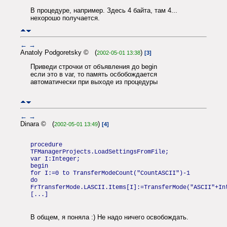
В процедуре, например. Здесь 4 байта, там 4...
нехорошо получается.
←
→
Anatoly Podgoretsky © (
)
2002-05-01 13:38
[3]
Приведи строчки от объявления до begin
если это в var, то память осбобождается
автоматически при выходе из процедуры
←
→
Dinara © (
)
2002-05-01 13:49
[4]
procedure
TFManagerProjects.LoadSettingsFromFile;
var I:Integer;
begin
for I:=0 to TransferModeCount("CountASCII")-1
do
FrTransferMode.LASCII.Items[I]:=TransferMode("ASCII"+In
[...]
В общем, я поняла :) Не надо ничего освобождать.